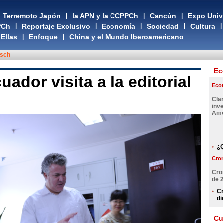
Terremoto Japón
|
la APN y la CCPPCh
|
Cancún
|
Expo Univ
PCh
|
Reportaje Exclusivo
|
Economía
|
Sociedad
|
Cultura
|
Ellas
|
Enfoque
|
China y el Mundo Iberoamericano
tsch
Ec
ador visita a la editorial
Eco
Cla
inv
Amé
¿Q
Cron
Cro
de 
Cr
di
Cu