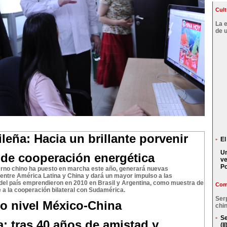
Cult
La 
de 
leña: Hacia un brillante porvenir
El
Un
de cooperación energética
ve
P
ierno chino ha puesto en marcha este año, generará nuevas
entre América Latina y China y dará un mayor impulso a las
del país emprendieron en 2010 en Brasil y Argentina, como muestra de
Comp
 a la cooperación bilateral con Sudamérica.
Ser
to nivel México-China
chin
Se
: tras 40 años de amistad y
(II