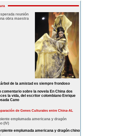
ura
esperada reunión
una obra maestra
 árbol de la amistad es siempre frondoso
 comentario sobre la novela En China dos
ces la vida, del escritor colombiano Enrique
osada Cano
aración de Genes Culturales entre China-AL
piente emplumada americana y dragón
o (IV)
rpiente emplumada americana y dragón chino
)