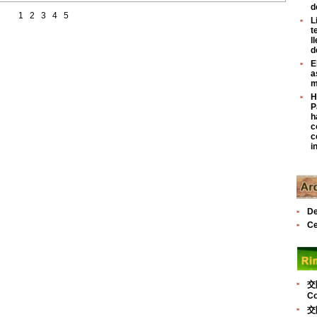
d
1
2
3
4
5
L
t
l
d
E
a
m
H
P
h
c
c
i
De
Ce
交
Co
交