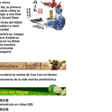
e mesa
i Na, la primera
enista china en
legar a una final
e Grand Slam
l éxito del fútbol
siático a nivel
undial
istóricos Juegos
ara-Asiáticos
acen su debut
on emotiva
eremonia
naugural
scubren la tumba de Cao Cao en Henan
menterio de la vida marina prehistórica
际汉语
munícate en chino (XII)
际汉语