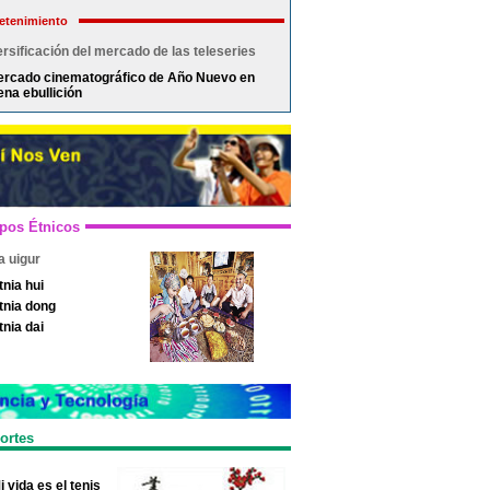
etenimiento
rsificación del mercado de las teleseries
rcado cinematográfico de Año Nuevo en
ena ebullición
pos Étnicos
a uigur
tnia hui
tnia dong
tnia dai
ortes
i vida es el tenis