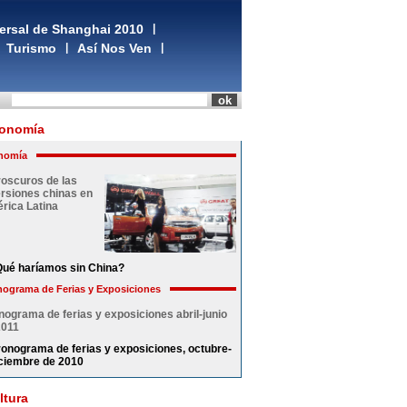
ersal de Shanghai 2010
|
Turismo
|
Así Nos Ven
|
onomía
nomía
roscuros de las
ersiones chinas en
rica Latina
ué haríamos sin China?
ograma de Ferias y Exposiciones
nograma de ferias y exposiciones abril-junio
2011
onograma de ferias y exposiciones, octubre-
ciembre de 2010
ltura