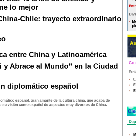
ne lo mejor
Entr
Dive
hina-Chile: trayecto extraordinario
Me
pl
eo
ca entre China y Latinoamérica
Gru
 y Abrace al Mundo” en la Ciudad
Etni
E
un diplomático español
E
E
lomático español, gran amante de la cultura china, que acaba de
ne su visión como español de aspectos muy diversos de China.
Dep
M