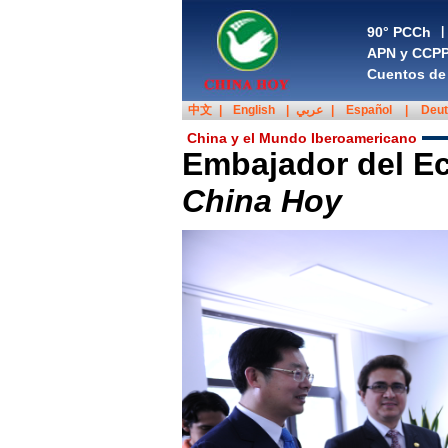
90° PCCh
|
APN y CCP
Cuentos de 
中文
|
English
|
عربي
|
Español
|
Deu
China y el Mundo Iberoamericano
Embajador del Ecu
China Hoy