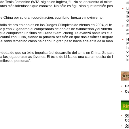
n de Tenis Femenino (WTA, siglas en inglés), “Li Na se encuentra al mism
d
doras más talentosas que conozco. No sólo es ágil, sino que también pos
L
t
l
 China por su gran coordinación, equilibrio, fuerza y movimiento.
d
alla de oro en dobles en los Juegos Olímpicos de Atenas en 2004, el te
E
ie y Yan Zi ganaron el campeonato de dobles de Wimbledon y el Abierto
a
s que conquistan un título de Grand Slam. Zheng Jie avanzó hasta los cua
m
ontró con Li Na, siendo la primera ocasión en que dos asiáticas llegaro
H
, el tenis femenino chino ha dado un gran paso hacia adelante de la man
P
h
c
 duda de que su éxito impulsará el desarrollo del tenis en China. Su part
c
 a las jugadoras más jóvenes. El éxito de Li Na es una clara muestra de l
i
 miles de personas”.
De
Ce
交
Co
交