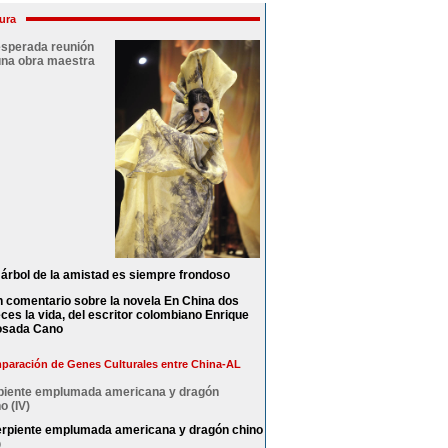
ura
esperada reunión
una obra maestra
 árbol de la amistad es siempre frondoso
 comentario sobre la novela En China dos
ces la vida, del escritor colombiano Enrique
osada Cano
aración de Genes Culturales entre China-AL
piente emplumada americana y dragón
o (IV)
rpiente emplumada americana y dragón chino
)