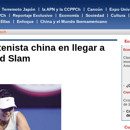
Terremoto Japón
|
la APN y la CCPPCh
|
Cancún
|
Expo Univ
PCh
|
Reportaje Exclusivo
|
Economía
|
Sociedad
|
Cultura
|
Ellas
|
Enfoque
|
China y el Mundo Iberoamericano
tsch
Ec
tenista china en llegar a
Eco
nd Slam
Cla
inv
Amé
¿Q
Cron
Cro
de 
Cr
di
Cu