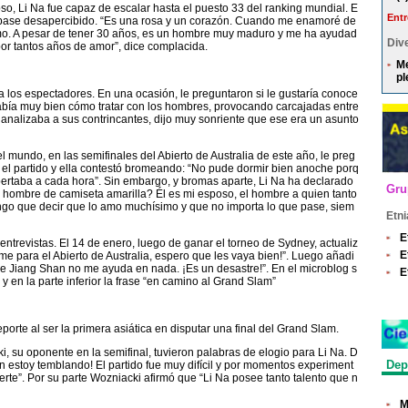
so, Li Na fue capaz de escalar hasta el puesto 33 del ranking mundial. E
Entr
ho pase desapercibido. “Es una rosa y un corazón. Cuando me enamoré de
mo. A pesar de tener 30 años, es un hombre muy maduro y me ha ayudad
Dive
por tantos años de amor”, dice complacida.
Me
pl
 a los espectadores. En una ocasión, le preguntaron si le gustaría conoce
sabía muy bien cómo tratar con los hombres, provocando carcajadas entre
analizaba a sus contrincantes, dijo muy sonriente que ese era un asunto
 mundo, en las semifinales del Abierto de Australia de este año, le preg
n el partido y ella contestó bromeando: “No pude dormir bien anoche porq
rtaba a cada hora”. Sin embargo, y bromas aparte, Li Na ha declarado
Gru
l hombre de camiseta amarilla? Él es mi esposo, el hombre a quien tanto
go que decir que lo amo muchísimo y que no importa lo que pase, siem
Etni
E
 entrevistas. El 14 de enero, luego de ganar el torneo de Sydney, actualiz
E
me para el Abierto de Australia, espero que les vaya bien!”. Luego añadi
e Jiang Shan no me ayuda en nada. ¡Es un desastre!”. En el microblog s
E
 en la parte inferior la frase “en camino al Grand Slam”
orte al ser la primera asiática en disputar una final del Grand Slam.
cki, su oponente en la semifinal, tuvieron palabras de elogio para Li Na. D
Dep
ún estoy temblando! El partido fue muy difícil y por momentos experiment
erte”. Por su parte Wozniacki afirmó que “Li Na posee tanto talento que n
M