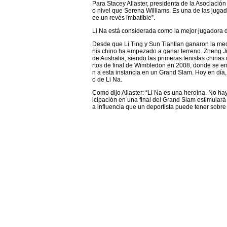
Para Stacey Allaster, presidenta de la Asociació
o nivel que Serena Williams. Es una de las juga
ee un revés imbatible”.
Li Na está considerada como la mejor jugadora de
Desde que Li Ting y Sun Tiantian ganaron la med
nis chino ha empezado a ganar terreno. Zheng J
de Australia, siendo las primeras tenistas china
rtos de final de Wimbledon en 2008, donde se enc
n a esta instancia en un Grand Slam. Hoy en día
o de Li Na.
Como dijo Allaster: “Li Na es una heroína. No hay
icipación en una final del Grand Slam estimulará
a influencia que un deportista puede tener sobre