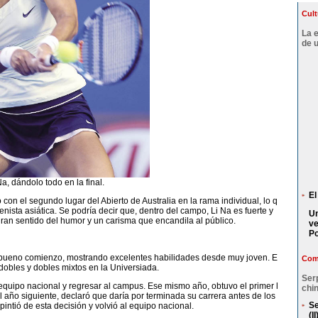
Cult
La 
de 
Na, dándolo todo en la final.
El
con el segundo lugar del Abierto de Australia en la rama individual, lo q
enista asiática. Se podría decir que, dentro del campo, Li Na es fuerte y
Un
ran sentido del humor y un carisma que encandila al público.
ve
P
 un bueno comienzo, mostrando excelentes habilidades desde muy joven. E
Comp
dobles y dobles mixtos en la Universiada.
Ser
 equipo nacional y regresar al campus. Ese mismo año, obtuvo el primer l
chin
año siguiente, declaró que daría por terminada su carrera antes de los
Se
intió de esta decisión y volvió al equipo nacional.
(II