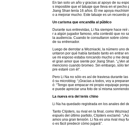
En tan solo un año y gracias al apoyo de su espo
s imposible que el tatuaje que lleva en el pec
Jiang Shan tenía 16 años. Él me apoya muchísi
o a mejorar mucho. Este tatuaje es un recuerdo 
Un carisma que encandila al público
Durante sus entrevistas, Li Na siempre hace reír
r a algún jugador famoso, ella contestó que no 
la audiencia. Cuando le consultaron sobre cómo 
de su entrenador.
Luego de derrotar a Wozniacki, la número uno del
untaron por qué había tardado tanto en entrar e
ue mi esposo estaba roncando mucho y me despe
el gran amor que siente por Jiang Shan. “¿Ven a
menciono cuando bromeo. Sin embargo, sólo ten
pre estaré con él”.
Pero Li Na no sólo es así de traviesa durante las
ó su microblog: “¡Gracias a todos, voy a preparar
ó: “Tengo que empacar mi propio equipaje porqu
e puede apreciar una foto de sí misma sonriendo y
La nueva era del tenis chino
Li Na ha quedado registrada en los anales del dep
Tanto Clijsters, su rival en la final, como Woznia
espués del último partido, Clijsters exclamó: “¡A
amos una gran tensión. Li Na es una rival muy fu
o es fácil predecir cómo jugará”.