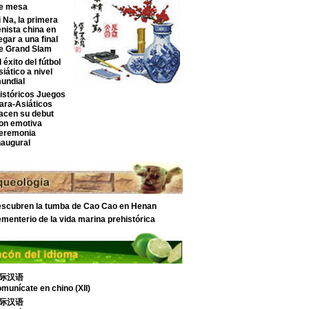
e mesa
i Na, la primera
enista china en
legar a una final
e Grand Slam
l éxito del fútbol
siático a nivel
undial
istóricos Juegos
ara-Asiáticos
acen su debut
on emotiva
eremonia
naugural
scubren la tumba de Cao Cao en Henan
menterio de la vida marina prehistórica
际汉语
munícate en chino (XII)
际汉语