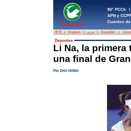
90° PCCh
|
APN y CCP
Cuentos de 
中文
|
English
|
عربي
|
Español
|
Deu
Deportes
Li Na, la primera 
una final de Gra
Por ZHU HONG