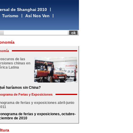
ersal de Shanghai 2010
|
Turismo
|
Así Nos Ven
|
onomía
nomía
roscuros de las
ersiones chinas en
rica Latina
ué haríamos sin China?
ograma de Ferias y Exposiciones
nograma de ferias y exposiciones abril-junio
2011
onograma de ferias y exposiciones, octubre-
ciembre de 2010
ltura