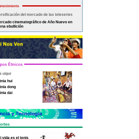
etenimiento
rsificación del mercado de las teleseries
rcado cinematográfico de Año Nuevo en
ena ebullición
pos Étnicos
a uigur
tnia hui
tnia dong
tnia dai
ortes
i vida es el tenis