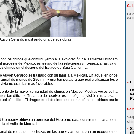
Cult
La 
de 
 Auyón Gerardo mostrando una de sus obras.
r los chinos que contribuyeron a la exploración de las tierras latinoam
el noroeste de México, es testigo de las relaciones sino-mexicanas, ya q
os chinos en el desierto del Estado de Baja California.
o Auyón Gerardo se trasladó con su familia a Mexicali. En aquel entonce
n anual de menos de 250 mm y una temperatura que podía alcanzar los 5
El
 vivía no eran las más favorables.
Un
idente de la mayor comunidad de chinos en México. Muchas veces se ha
ve
es tan difíciles. Tratando de resolver esta incógnita, visitó a muchos an
P
publicó el libro El dragón en el desierto que relata cómo los chinos partic
Comp
Ser
d Company obtuvo un permiso del Gobierno para construir un canal de r
chin
cia el valle de Mexicali.
Se
canal de regadío. Las chozas en las que vivían formaban un pequeño po
(II