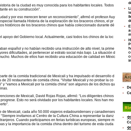
d
storia de la ciudad es muy conocida para los habitantes locales. Todos
L
ante en su construcción”.
t
l
udad y por eso merecen tener un reconocimiento”, afirmó el profesor Auy
d
special llamada Historia de la exploración de los braceros chinos, el pr
os históricos de los braceros chinos que había coleccionado durante dé
E
a
m
l apoyo del Gobierno local. Actualmente, casi todos los chinos de la loc
H
P
h
an español y no habían recibido una instrucción de alto nivel, la prime
c
res dificultades, al pertenecer al estrato social más bajo. La situación d
c
mucho. Muchos de ellos han recibido una educación de calidad en Méxic
i
parte de la comida tradicional de Mexicali y ha impulsado el desarrollo d
más de 20 restaurantes de comida china. “Visitar Mexicali y no probar la co
” y “vamos a Mexicali por la comida china” son algunos de los dichos qu
De
inas.
Ce
enciones de Mexicali, David Rojas Rojas, afirmó: “Los diligentes chinos
 progrese. Esto no será olvidado por los habitantes locales. Nos han mo
erto”.
nte de Mexicali, cada año 50.000 viajeros estadounidenses y canadienses
 “Siempre invitamos al Centro de la Cultura China a representar la danz
交
extranjeros. Cuando participamos en ferias turísticas europeas, siempre m
Co
as y la importancia de la comida china dentro del turismo de esta ciuda
交