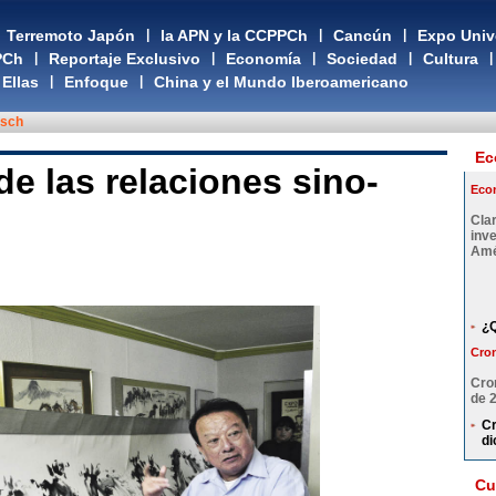
Terremoto Japón
|
la APN y la CCPPCh
|
Cancún
|
Expo Univ
PCh
|
Reportaje Exclusivo
|
Economía
|
Sociedad
|
Cultura
|
Ellas
|
Enfoque
|
China y el Mundo Iberoamericano
tsch
Ec
 de las relaciones sino-
Eco
Cla
inv
Amé
¿Q
Cron
Cro
de 
Cr
di
Cu