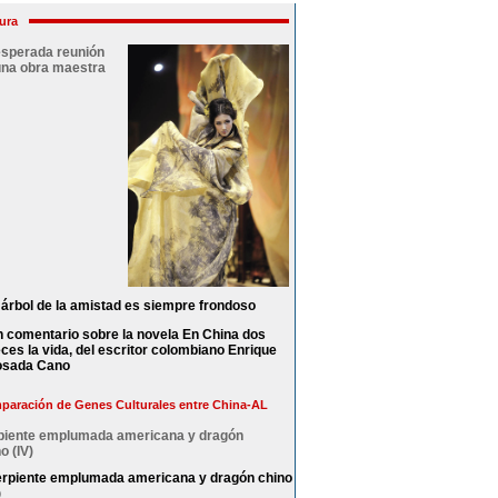
ura
esperada reunión
una obra maestra
 árbol de la amistad es siempre frondoso
 comentario sobre la novela En China dos
ces la vida, del escritor colombiano Enrique
osada Cano
aración de Genes Culturales entre China-AL
piente emplumada americana y dragón
o (IV)
rpiente emplumada americana y dragón chino
)