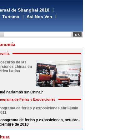
ersal de Shanghai 2010
|
Turismo
|
Así Nos Ven
|
onomía
nomía
roscuros de las
ersiones chinas en
rica Latina
ué haríamos sin China?
ograma de Ferias y Exposiciones
nograma de ferias y exposiciones abril-junio
2011
onograma de ferias y exposiciones, octubre-
ciembre de 2010
ltura