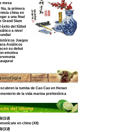
e mesa
i Na, la primera
enista china en
legar a una final
e Grand Slam
l éxito del fútbol
siático a nivel
undial
istóricos Juegos
ara-Asiáticos
acen su debut
on emotiva
eremonia
naugural
scubren la tumba de Cao Cao en Henan
menterio de la vida marina prehistórica
际汉语
munícate en chino (XII)
际汉语