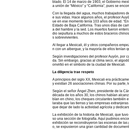
blado. El 14 de marzo de 1903, el Gobierno mex
a unión de “México” y “California”, pues se enco
Con la llegada del agua, muchos trabajadores de o
e sus vidas. Hace algunos años, el profesor Auyó
ue en ese momento tenía 103 años de edad. “En 
Estado de Baja California. Tras unos días de cam
a del hambre y la sed. Los muertos fueron enterr
dio sepultura a muchos de estos braceros chinos
s sobrevivientes.
Al llegar a Mexicali, él y otros compañeros emp
n con un albergue, y la mayoría de ellos tenían 
Según investigaciones del profesor Auyón, por c
da. Sin embargo, gracias al clima seco, el algod
onvirtió en el símbolo de la ciudad de Mexicali.
La diligencia trae respeto
A principios del siglo XX, Mexicali era práctica
y existían 26 asociaciones chinas. Por su parte,
Según el señor Ángel Zhen, presidente de la Cá
década de los años 30, los chinos habían alcanz
bían en chino, los cheques circulantes también 
laraba que las tierras y las empresas extranjera
que dejar de lado la actividad agrícola y dedicar
La exhibición de la historia de Mexicali, que tu
so una sección de fotografía. Aquí pudimos enco
exhibición se reconstruyeron las escenas de las 
o, se expusieron una gran cantidad de documentos