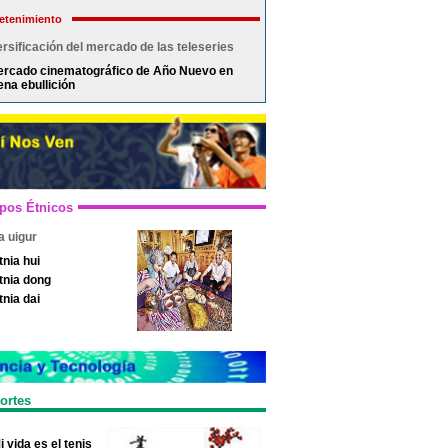
etenimiento
rsificación del mercado de las teleseries
rcado cinematográfico de Año Nuevo en
ena ebullición
pos Étnicos
a uigur
tnia hui
tnia dong
tnia dai
ortes
i vida es el tenis