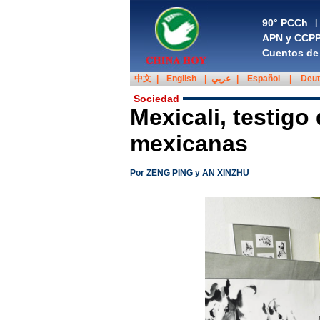
90° PCCh
|
APN y CCP
Cuentos de 
中文
|
English
|
عربي
|
Español
|
Deu
Sociedad
Mexicali, testigo
mexicanas
Por ZENG PING y AN XINZHU