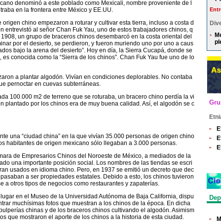
icano denominó a este poblado como Mexicali, nombre proveniente de l
ntraba en la frontera entre México y EE.UU.
Entr
rigen chino empezaron a roturar y cultivar esta tierra, incluso a costa d
Dive
n entrevistó al señor Chan Fuk Yau, uno de estos trabajadores chinos, q
Me
1908, un grupo de braceros chinos desembarcó en la costa oriental del
pl
inar por el desierto, se perdieron, y fueron muriendo uno por uno a caus
ados bajo la arena del desierto”. Hoy en día, la Sierra Cucapá, donde se
, es conocida como la “Sierra de los chinos”. Chan Fuk Yau fue uno de lo
ezaron a plantar algodón. Vivían en condiciones deplorables. No contaba
que pernoctar en cuevas subterráneas.
ada 100.000 m2 de terreno que se roturaba, un bracero chino perdía la vi
Gru
ón plantado por los chinos era de muy buena calidad. Así, el algodón se c
Etni
E
mente una “ciudad china” en la que vivían 35.000 personas de origen chino
E
 los habitantes de origen mexicano sólo llegaban a 3.000 personas.
E
mara de Empresarios Chinos del Noroeste de México, a mediados de la
ado una importante posición social. Los nombres de las tiendas se escri
eran usados en idioma chino. Pero, en 1937 se emitió un decreto que dec
s pasaban a ser propiedades estatales. Debido a esto, los chinos tuvieron
se a otros tipos de negocios como restaurantes y zapaterías.
vo lugar en el Museo de la Universidad Autónoma de Baja California, dispu
Dep
ntrar muchísimas fotos que muestran a los chinos de la época. En dicha
pulperías chinas y de los braceros chinos cultivando el algodón. Asimism
 que mostraron el aporte de los chinos a la historia de esta ciudad.
M