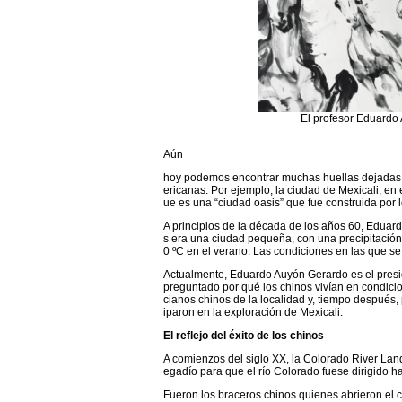
El profesor Eduardo
Aún
hoy podemos encontrar muchas huellas dejadas po
ericanas. Por ejemplo, la ciudad de Mexicali, en 
ue es una “ciudad oasis” que fue construida por l
A principios de la década de los años 60, Eduard
s era una ciudad pequeña, con una precipitació
0 ºC en el verano. Las condiciones en las que se
Actualmente, Eduardo Auyón Gerardo es el pres
preguntado por qué los chinos vivían en condicion
cianos chinos de la localidad y, tiempo después, 
iparon en la exploración de Mexicali.
El reflejo del éxito de los chinos
A comienzos del siglo XX, la Colorado River Lan
egadío para que el río Colorado fuese dirigido ha
Fueron los braceros chinos quienes abrieron el 