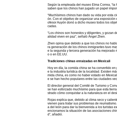
Según la empleada del museo Elma Correa, “la hi
saben que los chinos han jugado un papel import
“Muchísimos chinos han dado su vida por esta ci
ón. Con el objetivo de organizar una exposición e
ofesor Auyón donó a dicho museo todos los objet
cadas.
“Los chinos son honestos y diligentes, y gozan de
alidad viven en paz”, señaló Ángel Zhen.
Zhen opina que debido a que los chinos no hablab
ra generación de los chinos inmigrantes tuvo mayo
e la segunda y tercera generación ha mejorado 
o o en EE.UU.
Tradiciones chinas enraizadas en Mexicali
Hoy en día, la comida china se ha convertido en 
e la industria turística de la localidad. Existen 
mida china, es como no haber estado en Mexicali
e se han hecho populares entre las ciudades vec
El director general del Comité de Turismo y Conv
se han esforzado muchísimo para que esta tierra
strado cómo conquistar a la naturaleza en el desi
Rojas explica que, debido al clima seco y calie
vienen para tratar sus problemas de reumatismo.
a del león para dar la bienvenida a los turistas 
encionamos la situación de las asociaciones chin
d”, añadió.