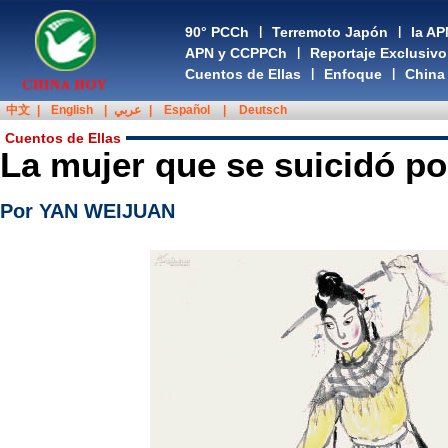
90° PCCh
|
Terremoto Japón
|
la AP
APN y CCPPCh
|
Reportaje Exclusivo
Cuentos de Ellas
|
Enfoque
|
China
中文
|
English
|
عربي
|
Español
|
Deutsch
Cuentos de Ellas
La mujer que se suicidó p
Por YAN WEIJUAN