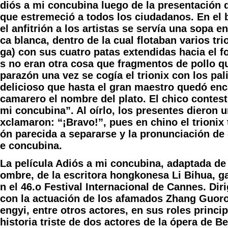
diós a mi concubina luego de la presentación 
que estremeció a todos los ciudadanos. En el 
el anfitrión a los artistas se servía una sopa e
ca blanca, dentro de la cual flotaban varios tri
ga) con sus cuatro patas extendidas hacia el 
s no eran otra cosa que fragmentos de pollo q
parazón una vez se cogía el trionix con los pali
delicioso que hasta el gran maestro quedó enc
camarero el nombre del plato. El chico contes
mi concubina”. Al oírlo, los presentes dieron 
xclamaron: “¡Bravo!”, pues en chino el trionix
ón parecida a separarse y la pronunciación de g
e concubina.
La película Adiós a mi concubina, adaptada de
ombre, de la escritora hongkonesa Li Bihua, g
n el 46.o Festival Internacional de Cannes. Dir
con la actuación de los afamados Zhang Guor
engyi, entre otros actores, en sus roles principa
historia triste de dos actores de la ópera de Be