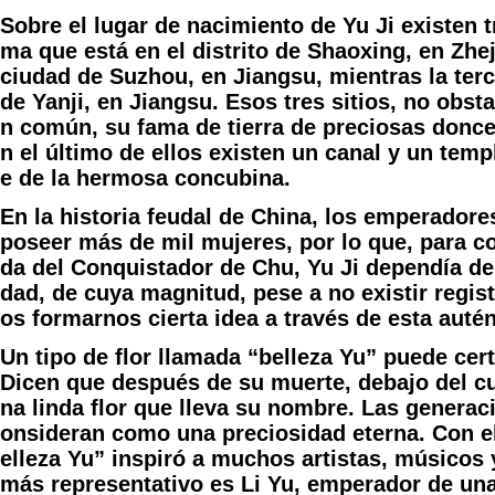
Sobre el lugar de nacimiento de Yu Ji existen t
ma que está en el distrito de Shaoxing, en Zhej
ciudad de Suzhou, en Jiangsu, mientras la ter
de Yanji, en Jiangsu. Esos tres sitios, no obst
n común, su fama de tierra de preciosas donce
n el último de ellos existen un canal y un tem
e de la hermosa concubina.
En la historia feudal de China, los emperadore
poseer más de mil mujeres, por lo que, para con
da del Conquistador de Chu, Yu Ji dependía de 
dad, de cuya magnitud, pese a no existir regis
os formarnos cierta idea a través de esta autén
Un tipo de flor llamada “belleza Yu” puede cer
Dicen que después de su muerte, debajo del cu
na linda flor que lleva su nombre. Las generac
onsideran como una preciosidad eterna. Con el
elleza Yu” inspiró a muchos artistas, músicos 
más representativo es Li Yu, emperador de un