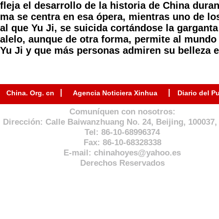
fleja el desarrollo de la historia de China dura
ma se centra en esa ópera, mientras uno de los
al que Yu Ji, se suicida cortándose la gargant
alelo, aunque de otra forma, permite al mundo 
Yu Ji y que más personas admiren su belleza e
China. Org. cn
Agencia Noticiera Xinhua
Diario del P
Comuníquen con nosotros:
Dirección: Calle Baiwanzhuang No. 24, Beijing, 100037,
Tel: 86-10-68996374
Fax: 86-10-68328338
E-mail:
chinahoyes@yahoo.es
Derechos Reservados