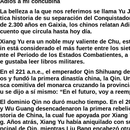
Adiós a mi concubina
La belleza a la que nos referimos se llama Yu 
tica historia de su separación del Conquistad
de 2.300 años en Gaixia, los chinos relatan Ad
cuento que circula hasta hoy día.
Xiang Yu era un noble muy valiente de Chu, es
in está considerado el más fuerte entre los sie
nte el Periodo de los Estados Combatientes, a 
e gustaba leer libros militares.
En el 221 a.n.e., el emperador Qin Shihuang der
os y fundó la primera dinastía china, la Qin. Un
sca comitiva del monarca cruzando la provinci
u se dijo a sí mismo: “En el futuro, voy a reem
El dominio Qin no duró mucho tiempo. En el 2
y Wu Guang desencadenaron la primera rebeli
storia de China, la cual fue apoyada por Xiang 
g. Años atrás, Xiang Yu había aniquilado con su
ncipal de Qin, mientras Liu Bang encabezó otr