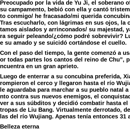
Preocupado por la vida de Yu Ji, el soberano 
su campamento, bebió con ella y cantó tristeme
to conmigo/ he fracasado/mi querida concubina
Tras escucharlo, con lágrimas en sus ojos, la c
tamos aislados y arrinconados/ su majestad, y
ra seguir peleando/¿cómo podré sobrevivir? L
e su amado y se suicidó cortándose el cuello.
Con el paso del tiempo, la gente comenzó a us
or todas partes los cantos del reino de Chu”, 
ncuentra en un gran aprieto.
Luego de enterrar a su concubina preferida, X
rompieron el cerco y llegaron hasta el río Wuj
le aguardaba para marchar a su pueblo natal a
nto contra sus nuevos enemigos, el conquistad
ver a sus súbditos y decidió combatir hasta e
tropas de Liu Bang. Virtualmente derrotado, dec
las del río Wujiang. Apenas tenía entonces 31 
Belleza eterna