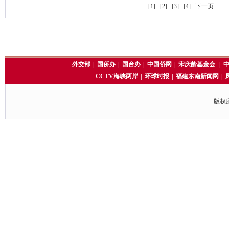
[1]
[2]
[3]
[4]
下一页
外交部
|
国侨办
|
国台办
|
中国侨网
|
宋庆龄基金会
|
CCTV海峡两岸
|
环球时报
|
福建东南新闻网
|
版权