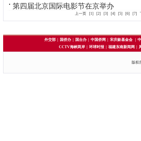
第四届北京国际电影节在京举办
上一页
[1]
[2]
[3]
[4]
[5]
[6]
[7]
外交部
|
国侨办
|
国台办
|
中国侨网
|
宋庆龄基金会
|
CCTV海峡两岸
|
环球时报
|
福建东南新闻网
|
版权