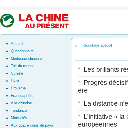
Accueil
Reportage spécial
Questionnaire
Médecine chinoise
Toit du monde
Les brillants r
Cuisine
Livre
Progrès décisif
Proverbe
ère
Francosphère
La distance n’e
A la chinoise
Tendance
L’initiative « 
Mots clés
européennes
Aux quatre coins du pays