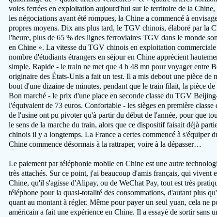
voies ferrées en exploitation aujourd'hui sur le territoire de la Chine
les négociations ayant été rompues, la Chine a commencé à envisage
propres moyens. Dix ans plus tard, le TGV chinois, élaboré par la
l'heure, plus de 65 % des lignes ferroviaires TGV dans le monde sont
en Chine ». La vitesse du TGV chinois en exploitation commerciale 
nombre d'étudiants étrangers en séjour en Chine apprécient hauteme
simple. Rapide - le train ne met que 4 h 48 mn pour voyager entre Be
originaire des États-Unis a fait un test. Il a mis debout une pièce de 
bout d'une dizaine de minutes, pendant que le train filait, la pièce d
Bon marché - le prix d'une place en seconde classe du TGV Beijing
l'équivalent de 73 euros. Confortable - les sièges en première class
de l'usine ont pu pivoter qu'à partir du début de l'année, pour que tou
le sens de la marche du train, alors que ce dispositif faisait déjà pa
chinois il y a longtemps. La France a certes commencé à s'équiper 
Chine commence désormais à la rattraper, voire à la dépasser…
Le paiement par téléphonie mobile en Chine est une autre technologie
très attachés. Sur ce point, j'ai beaucoup d'amis français, qui vivent 
Chine, qu'il s'agisse d'Alipay, ou de WeChat Pay, tout est très prati
téléphone pour la quasi-totalité des consommations, d'autant plus qu'il
quant au montant à régler. Même pour payer un seul yuan, cela ne p
américain a fait une expérience en Chine. Il a essayé de sortir sans 