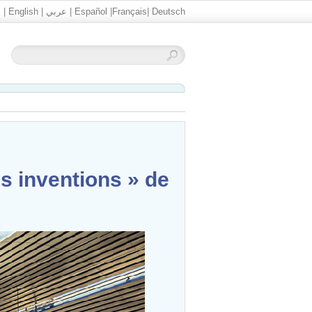
文
|
English
|
عربي
|
Español
|
Français
|
Deutsch
s inventions » de