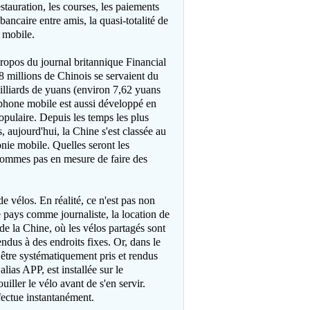
estauration, les courses, les paiements
bancaire entre amis, la quasi-totalité de
e mobile.
ropos du journal britannique Financial
8 millions de Chinois se servaient du
illiards de yuans (environ 7,62 yuans
léphone mobile est aussi développé en
 populaire. Depuis les temps les plus
, aujourd'hui, la Chine s'est classée au
nie mobile. Quelles seront les
 sommes pas en mesure de faire des
e vélos. En réalité, ce n'est pas non
 pays comme journaliste, la location de
de la Chine, où les vélos partagés sont
ndus à des endroits fixes. Or, dans le
 être systématiquement pris et rendus
lias APP, est installée sur le
ller le vélo avant de s'en servir.
ffectue instantanément.