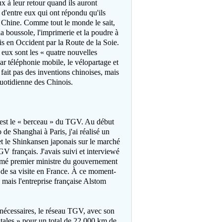
x à leur retour quand ils auront
 d'entre eux qui ont répondu qu'ils
a Chine. Comme tout le monde le sait,
la boussole, l'imprimerie et la poudre à
is en Occident par la Route de la Soie.
 eux sont les « quatre nouvelles
ar t
é
léphonie mobile, le vélopartage et
 fait pas des inventions chinoises, mais
quotidienne des Chinois.
est le « berceau » du TGV. Au début
e Shanghai à Paris, j'ai réalisé un
et le Shinkansen japonais sur le marché
GV français. J'avais suivi et interviewé
ommé premier ministre du gouvernement
s de sa visite en France. À ce moment-
, mais l'entreprise française Alstom
e nécessaires, le réseau TGV, avec son
ontales » pour un total de 22 000 km de