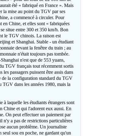
, aurait été « fabriqué en France ». Mais
r la mise au point du TGV par ses
 Chine, a commenc
é
à circuler. Pour
 en Chine, et elles sont « fabriquées
se situe entre 300 et 350 km/h. Bon
nt le TGV chinois. La raison est
ijing et Shanghai. Stable - un étudiant
monnaie devant la fenêtre du train ; au
e monnaie n'était toujours pas tombée.
-Shanghai n'est que de 553 yuans,
e du TGV français tout récemment sortis
s les passagers puissent être assis dans
rtie de la configuration standard du TGV
du TGV dans les années 1980, mais la
 à laquelle les étudiants étrangers sont
en Chine et qui l'adorent eux aussi. En
que. On peut effectuer un paiement par
 n'y a pas de restrictions particulières
ose aucun problème. Un journaliste
un seul sou en poche, ne gardant qu'un