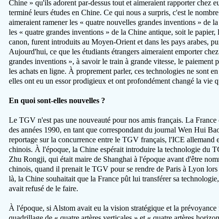
Chine » qu'ils adorent par-dessus tout et aimeraient rapporter chez eu
terminé leurs études en Chine. Ce qui nous a surpris, c'est le nombre
aimeraient ramener les « quatre nouvelles grandes inventions » de l
les « quatre grandes inventions » de la Chine antique, soit le papier, 
canon, furent introduits au Moyen-Orient et dans les pays arabes, pu
Aujourd'hui, ce que les étudiants étrangers aimeraient emporter chez
grandes inventions », à savoir le train à grande vitesse, le paiement p
les achats en ligne. À proprement parler, ces technologies ne sont en
elles ont eu un essor prodigieux et ont profondément changé la vie 
En quoi sont-elles nouvelles ?
Le TGV n'est pas une nouveauté pour nos amis français. La France 
des années 1990, en tant que correspondant du journal Wen Hui Bao d
reportage sur la concurrence entre le TGV français, l'ICE allemand 
chinois. À l'époque, la Chine espérait introduire la technologie du T
Zhu Rongji, qui était maire de Shanghai à l'époque avant d'être n
chinois, quand il prenait le TGV pour se rendre de Paris à Lyon lor
là, la Chine souhaitait que la France pût lui transférer sa technologie
avait refusé de le faire.
À l'époque, si Alstom avait eu la vision stratégique et la prévoyanc
quadrillage de « quatre artères verticales » et « quatre artères horiz