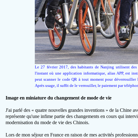
Le 27 février 2017, des habitants de Nanjing utilisent des 
l'instant où une application informatique, alias APP, est ins
peut scanner le code QR à tout moment pour déverrouiller le
Après usage, il suffit de le verrouiller, le paiement par téléph
Image en miniature du changement de mode de vie
J'ai parlé des « quatre nouvelles grandes inventions » de la Chine ave
représente qu'une infime partie des changements en cours qui inter
modernisation du mode de vie des Chinois.
Lors de mon séjour en France en raison de mes activités professionnel