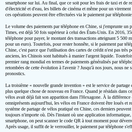
smartphone sur lui. Au final, que ce soit pour les frais de taxi et de r
d'électricité et d'eau, les billets de cinéma et même pour un virement 
ces opérations peuvent être effectuées via le paiement par téléphoni
Le volume des paiements par téléphone en Chine, si j'emprunte un p
Times, est déjà 50 fois supérieur à celui des États-Unis. En 2016, 35
téléphone pour payer, le montant des transactions atteignant 5 500 m
pour un euro). Toutefois, pour rester honnête, si le paiement par té
Chine, c'est parce que l'utilisation des cartes de crédit n'est pas très
anciens, les Chinois sont habitués à manier l'argent liquide. Toutefois
premier rang mondial en termes de paiements généralisés par télépho
retombées de cette évolution à l'avenir ? Jusqu'à nos jours, nous ne
pronostics.
La troisième « nouvelle grande invention » est le service de partage d
plus quelque chose de nouveau en France. Quand je résidais dans ce
vélos avait déjà fait son apparition dans l'Hexagone. À la différence 
omniprésents aujourd'hui, les vélos en France doivent être loués et re
système de partage de vélos pratiqué en Chine, ces derniers peuvent
toujours n'importe où. Dès l'instant où une application informatique, a
smartphone, on peut scanner le code QR à tout moment pour déverroui
Après usage, il suffit de le verrouiller, le paiement par téléphone s'e