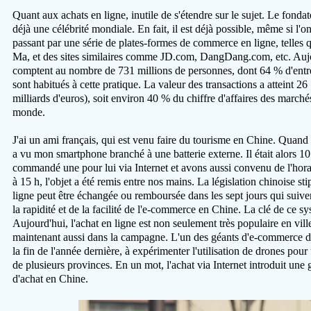
Quant aux achats en ligne, inutile de s'étendre sur le sujet. Le fond
déjà une célébrité mondiale. En fait, il est déjà possible, même si l'o
passant par une série de plates-formes de commerce en ligne, telles
Ma, et des sites similaires comme JD.com, DangDang.com, etc. Aujou
comptent au nombre de 731 millions de personnes, dont 64 % d'entre
sont habitués à cette pratique. La valeur des transactions a atteint 2
milliards d'euros), soit environ 40 % du chiffre d'affaires des march
monde.
J'ai un ami français, qui est venu faire du tourisme en Chine. Quand i
a vu mon smartphone branché à une batterie externe. Il était alors 1
commandé une pour lui via Internet et avons aussi convenu de l'horai
à 15 h, l'objet a été remis entre nos mains. La législation chinoise s
ligne peut être échangée ou remboursée dans les sept jours qui suiven
la rapidité et de la facilité de l'e-commerce en Chine. La clé de ce sy
Aujourd'hui, l'achat en ligne est non seulement très populaire en ville
maintenant aussi dans la campagne. L'un des géants d'e-commerce
la fin de l'année dernière, à expérimenter l'utilisation de drones pou
de plusieurs provinces. En un mot, l'achat via Internet introduit une
d'achat en Chine.