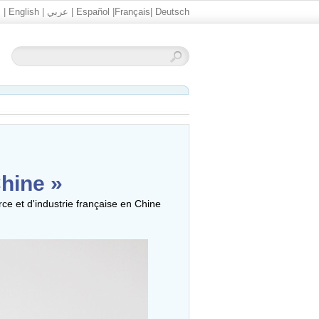
文
|
English
|
عربي
|
Español
|
Français
|
Deutsch
hine »
e et d'industrie française en Chine