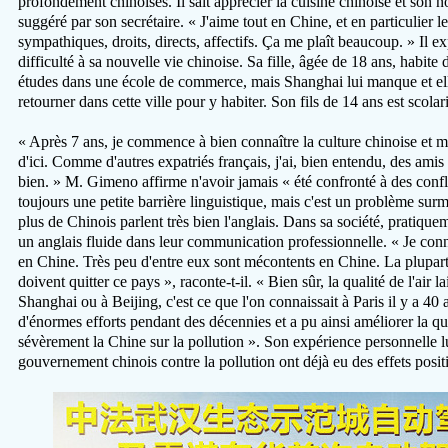
profondément chinoises. Il sait apprécier la cuisine chinoise et son
suggéré par son secrétaire. « J'aime tout en Chine, et en particulier 
sympathiques, droits, directs, affectifs. Ça me plaît beaucoup. » Il ex
difficulté à sa nouvelle vie chinoise. Sa fille, âgée de 18 ans, habite
études dans une école de commerce, mais Shanghai lui manque et ell
retourner dans cette ville pour y habiter. Son fils de 14 ans est scola
« Après 7 ans, je commence à bien connaître la culture chinoise et me
d'ici. Comme d'autres expatriés français, j'ai, bien entendu, des amis
bien. » M. Gimeno affirme n'avoir jamais « été confronté à des conflits
toujours une petite barrière linguistique, mais c'est un problème sur
plus de Chinois parlent très bien l'anglais. Dans sa société, pratique
un anglais fluide dans leur communication professionnelle. « Je con
en Chine. Très peu d'entre eux sont mécontents en Chine. La plupart, 
doivent quitter ce pays », raconte-t-il. « Bien sûr, la qualité de l'air l
Shanghai ou à Beijing, c'est ce que l'on connaissait à Paris il y a 40 a
d'énormes efforts pendant des décennies et a pu ainsi améliorer la qua
sévèrement la Chine sur la pollution ». Son expérience personnelle l
gouvernement chinois contre la pollution ont déjà eu des effets positi