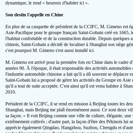
dynamique, le rend « heureux d'habiter ici ».
Son destin l'appelle en Chine
En plus de sa casquette de président de la CCIFC, M. Gimeno est ég
Asie-Pacifique pour le groupe français Saint-Gobain créé en 1665, 
l'habitat confortable et de la construction durable. Depuis quelques
chinois, Saint-Gobain a décidé de localiser à Shanghai son siège gén
c'est pourquoi M. Gimeno s'est aussi installé ici.
M. Gimeno est arrivé pour la première fois en Chine dans le cadre d'u
années 90. À l'époque, il était responsable des activités automobiles 
l'industrie automobile chinoise a fait qu'il a dû souvent se déplacer
Saint-Gobain lui a proposé de gérer les activités du Groupe en Asie e
qu'il a tout de suite acceptée. C'est ainsi qu'il est venu habiter à Sh
2010.
Président de la CCIFC, il se rend en mission à Beijing toutes les de
Shanghai, mais Beijing me plaît énormément aussi. Ce sont deux vil
sa façon. » Il voit Beijing comme une ville de culture, élégante, une
extrêmement cultivés ; d'autre part, la façon d'être des Pékinois lui 
apprécie également Qingdao, Hangzhou, Suzhou, Chengdu et d'autres