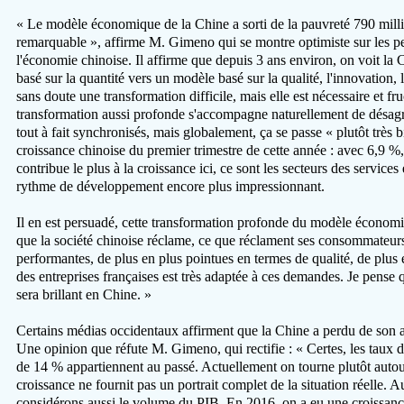
« Le modèle économique de la Chine a sorti de la pauvreté 790 milli
remarquable », affirme M. Gimeno qui se montre optimiste sur les 
l'économie chinoise. Il affirme que depuis 3 ans environ, on voit l
basé sur la quantité vers un modèle basé sur la qualité, l'innovation, la
sans doute une transformation difficile, mais elle est nécessaire et fr
transformation aussi profonde s'accompagne naturellement de désagr
tout à fait synchronisés, mais globalement, ça se passe « plutôt très b
croissance chinoise du premier trimestre de cette année : avec 6,9 %, 
contribue le plus à la croissance ici, ce sont les secteurs des service
rythme de développement encore plus impressionnant.
Il en est persuadé, cette transformation profonde du modèle économi
que la société chinoise réclame, ce que réclament ses consommateurs,
performantes, de plus en plus pointues en termes de qualité, de plus 
des entreprises françaises est très adaptée à ces demandes. Je pense q
sera brillant en Chine. »
Certains médias occidentaux affirment que la Chine a perdu de son att
Une opinion que réfute M. Gimeno, qui rectifie : « Certes, les taux
de 14 % appartiennent au passé. Actuellement on tourne plutôt autou
croissance ne fournit pas un portrait complet de la situation réelle. 
considérons aussi le volume du PIB. En 2016, on a eu une croissan