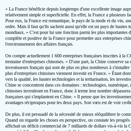
« La France bénéficie depuis longtemps d'une excellente image auprè
relativement simple et superficielle. En effet, la France a plusieurs f
Pour eux, la France est romantique, le pays de la mode et du vin, une
ordre. Mais il faut qu'ils sachent aussi qu'elle est un pays de hautes
mondiaux. » C'est pour lui une fonction parmi les plus importantes 
complète et positive de la France pour permettre aux entreprises ch
l'environnement des affaires français.
On compte actuellement 1 600 entreprises françaises inscrites à la C
trentaine d'entreprises chinoises. « D'une part, la Chine conserve sa c
investisseurs français qui sont de plus en plus nombreux à s'installer 
plus d'entreprises chinoises viennent investir en France. » Étant don
vers la qualité, les hautes technologies et la tertiarisation, les invest
Chine se concentrent dans ces domaines : technologies, numérique, mé
chinoises investiront en France, donc à terme leur nombre dépassera
françaises qui s'implantent en Chine. » Il pense que les investisseme
avantages réciproques pour les deux pays. Son vœu est de voir croît
De plus, il est persuadé de la nécessité de mieux rééquilibrer le com
Quand on regarde les choses en perspective, on constate les progrès
affichait un déficit commercial de 7 milliards de dollars vis-à-vis la Ch