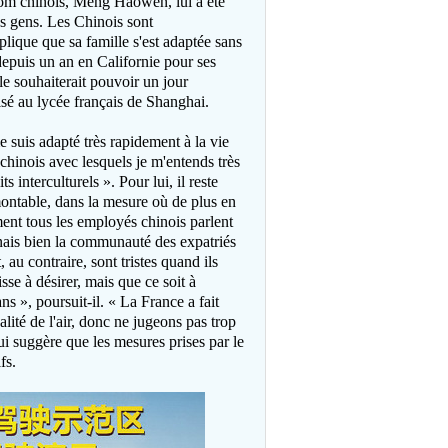
 nom chinois, Meng Haowen, lui a été
les gens. Les Chinois sont
plique que sa famille s'est adaptée sans
 depuis un an en Californie pour ses
e souhaiterait pouvoir un jour
risé au lycée français de Shanghai.
 suis adapté très rapidement à la vie
 chinois avec lesquels je m'entends très
 interculturels ». Pour lui, il reste
montable, dans la mesure où de plus en
ment tous les employés chinois parlent
nais bien la communauté des expatriés
au contraire, sont tristes quand ils
aisse à désirer, mais que ce soit à
ns », poursuit-il. « La France a fait
lité de l'air, donc ne jugeons pas trop
ui suggère que les mesures prises par le
fs.