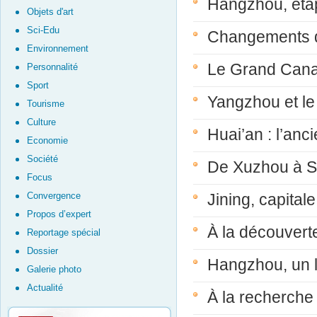
Hangzhou, éta
Objets d'art
Sci-Edu
Changements da
Environnement
Le Grand Cana
Personnalité
Sport
Yangzhou et l
Tourisme
Culture
Huai’an : l’an
Economie
Société
De Xuzhou à Su
Focus
Convergence
Jining, capita
Propos d’expert
À la découvert
Reportage spécial
Dossier
Hangzhou, un 
Galerie photo
Actualité
À la recherche