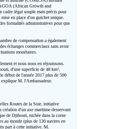
ale et australe (COMESA) abritant
hé AGOA (African Growth and
n cadre légal souple mais précis pour
la mise en place d'un guichet unique.
des formalités administratives pour que
 chambre de compensation a également
r des échanges commerciaux sans avoir
ctuations monétaires.
llement et nous nous en réjouissons.
bouti, d'une superficie de 48 km²,
r le début de l'année 2017 plus de 500
 », explique M. l'Ambassadeur.
lles Routes de la Soie, initiative
a création d'un axe maritime desservant
que de Djibouti, nichée dans la corne
tées au monde (plus de 130 navires en
 part à cette initiative. M.