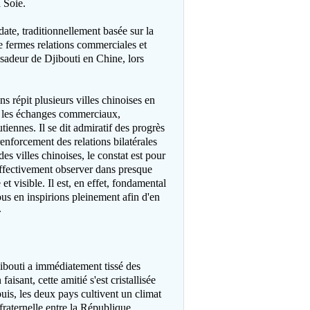
a Soie.
ate, traditionnellement basée sur la
de fermes relations commerciales et
adeur de Djibouti en Chine, lors
 répit plusieurs villes chinoises en
t les échanges commerciaux,
tiennes. Il se dit admiratif des progrès
renforcement des relations bilatérales
 villes chinoises, le constat est pour
effectivement observer dans presque
t visible. Il est, en effet, fondamental
s en inspirions pleinement afin d'en
»
ibouti a immédiatement tissé des
isant, cette amitié s'est cristallisée
uis, les deux pays cultivent un climat
fraternelle entre la République