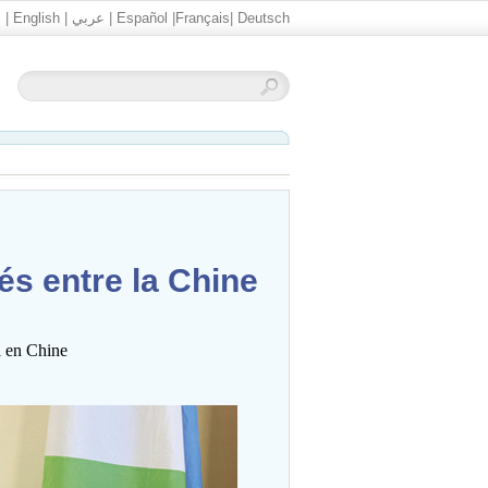
文
|
English
|
عربي
|
Español
|
Français
|
Deutsch
rés entre la Chine
i en Chine