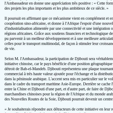
l'Ambassadeur en donne une appréciation très positive : « Cette formi
des projets les plus importants et les plus ambitieux de ce siècle. »
Il poursuit en affirmant que ce mécanisme vient en complément et e
coopération sino-africaine, et donne à l'Afrique l'espoir d'une nouve
d'industrialisation alimentée par une connectivité et une intégration o
régions africaines. Grâce aux soutiens financiers et technologique de
pu parvenir à un meilleur développement et à une meilleure articulat
celles pour le transport multimodal, de façon à stimuler leur croissa
de vie.
Selon M. l'Ambassadeur, la participation de Djibouti sera véritablem
initiative chinoise, car le pays bénéficie d'une position géographique
détroit de Bab-el-Mandeb. Djibouti représentera une plaque tournan
commercial à très haute valeur ajoutée pour l'échange et la distributi
dans la péninsule arabique. L'accent sera mis en particulier sur le vo
dans le cadre du transport maritime Asie-Europe. Derrière se cache l
entre la Chine et Djibouti d'une part, et d'autre part, de faire de Djib
marchandises chinoises pour la région de l'Afrique et du monde arabe. 
des Nouvelles Routes de la Soie, Djibouti pourrait devenir un centre
« Je souhaiterais répondre aux détracteurs de cette initiative en leur r