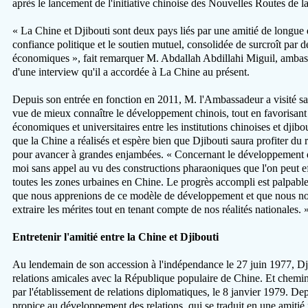
après le lancement de l'initiative chinoise des Nouvelles Routes de l
« La Chine et Djibouti sont deux pays liés par une amitié de longue d
confiance politique et le soutien mutuel, consolidée de surcroît par 
économiques », fait remarquer M. Abdallah Abdillahi Miguil, ambass
d'une interview qu'il a accordée à La Chine au présent.
Depuis son entrée en fonction en 2011, M. l'Ambassadeur a visité sans
vue de mieux connaître le développement chinois, tout en favorisan
économiques et universitaires entre les institutions chinoises et djibou
que la Chine a réalisés et espère bien que Djibouti saura profiter du 
pour avancer à grandes enjambées. « Concernant le développement des
moi sans appel au vu des constructions pharaoniques que l'on peut 
toutes les zones urbaines en Chine. Le progrès accompli est palpable e
que nous apprenions de ce modèle de développement et que nous nou
extraire les mérites tout en tenant compte de nos réalités nationales. 
Entretenir l'amitié entre la Chine et Djibouti
Au lendemain de son accession à l'indépendance le 27 juin 1977, Dj
relations amicales avec la République populaire de Chine. Et chemin fa
par l'établissement de relations diplomatiques, le 8 janvier 1979. Dep
propice au développement des relations, qui se traduit en une amitié 