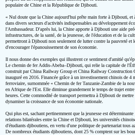
populaire de Chine et la République de Djibouti.
« Nul doute que la Chine aujourd'hui prête main forte à Djibouti, et 
dans divers secteurs d'activités indispensables au développement é
l'Ambassadeur. D'après lui, la Chine apporte à Djibouti une aide p
infrastructures, de la santé, de la jeunesse, de l'éducation et de la cu
permettront à Djibouti non seulement de lutter contre la pauvreté et 
d'encourager l'épanouissement de son économie.
Il nous donne des exemples qui illustrent ce sentiment d'amitié qu'ép
Le chemin de fer Addis-Abeba–Djibouti, qui relie la capitale de l'Éthi
construit par China Railway Group et China Railway Construction Co
inauguré en 2016. Financée grâce à un investissement chinois de 4 mil
ferroviaire, surnommée « Chemin de fer Tanzanie-Zambie de la nouve
en Afrique de l'Est. Elle diminue grandement le temps de trajet entr
heures. Cette commodité de transport permettra à Djibouti de mettre e
dynamiser la croissance de son économie nationale.
Qui plus est, sachant pertinemment que la jeunesse est déterminante po
relations bilatérales entre la Chine et Djibouti, les universités chinoi
d'étudiants djiboutiens, en vertu d'une politique de partenariat tous a
De nombreux étudiants djiboutiens, dont 25 % comptent sur les bour