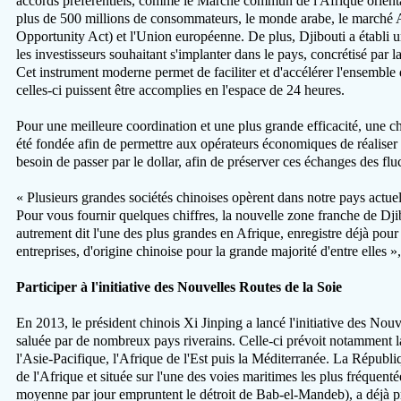
accords préférentiels, comme le Marché commun de l'Afrique orient
plus de 500 millions de consommateurs, le monde arabe, le marc
Opportunity Act) et l'Union européenne. De plus, Djibouti a établi u
les investisseurs souhaitant s'implanter dans le pays, concrétisé par 
Cet instrument moderne permet de faciliter et d'accélérer l'ensemble 
celles-ci puissent être accomplies en l'espace de 24 heures.
Pour une meilleure coordination et une plus grande efficacité, une
été fondée afin de permettre aux opérateurs économiques de réalise
besoin de passer par le dollar, afin de préserver ces échanges des flu
« Plusieurs grandes sociétés chinoises opèrent dans notre pays actue
Pour vous fournir quelques chiffres, la nouvelle zone franche de Dji
autrement dit l'une des plus grandes en Afrique, enregistre déjà pou
entreprises, d'origine chinoise pour la grande majorité d'entre elles
Participer à l'initiative des Nouvelles Routes de la Soie
En 2013, le président chinois Xi Jinping a lancé l'initiative des Nouve
saluée par de nombreux pays riverains. Celle-ci prévoit notamment l
l'Asie-Pacifique, l'Afrique de l'Est puis la Méditerranée. La Républi
de l'Afrique et située sur l'une des voies maritimes les plus fréquen
moyenne par jour empruntent le détroit de Bab-el-Mandeb), a déjà pris