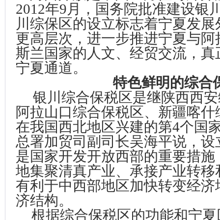
2012
年
9
月，国务院批准建设银
川综保区的设立标志着宁夏发展
更高层次，进一步推进宁夏与阿
斯兰国家的人文、经贸交流，真
宁夏通道。
特色鲜明的综合
银川综合保税区是继陕西西安
阿拉山口综合保税区、新疆喀什
在我国西北地区兴建的第
4
个国
总署加贸司副司长吴海平说，设
是国家开发开放西部的重要措施
地集聚清真产业、承接产业转移
有利于中西部地区加快转变经济
济结构。
根据综合保税区的功能和宁夏