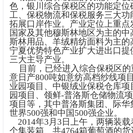
色，银川综合保税区的功能定位
工、保税物流和保税服务三大功
拓展口岸作业。产业定位上重点
国家及其他穆斯林地区为主的中
斯林用品、羊绒精纺面料为主的
宁夏优势特色产业扩大进出口提
三大主导产业。
目前，已经进入综合保税区的
意日产
800
吨如意纺高档纱线项
业园项目、中银绒业保税仓库项
园项目、领鲜
-
普洛斯仓储物流项
项目等，其中普洛斯集团、际华
世界
500
强和中国
500
强企业。
2014
年
3
月
3
日上午，两辆装载
个集装箱、共
4764
箱葡萄酒的货