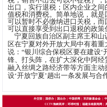
税，销售不出去可以不征税）；
出口，实行退税；区内企业之间
值税和消费税。简单地说，就是
可以暂时不必缴纳进口关税，而
可以直接享受到出口退税的政策
宁夏回族自治区副主席王和山
区在宁夏对外开放大局中有着重
说：“银川综合保税区要在建设‘
锋、打头阵，在扩大深化中阿经
融入丝绸之路经济带等方面主动
设‘开放宁夏’趟出一条发展与合
外交部
|
国侨办
|
国台办
|
中国侨网
|
宋庆龄基金会
|
CCTV海峡两岸
|
环球时报
|
福建东南新闻网
|