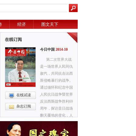
游
经济
图文天下
在线订阅
今日中国
2014-10
第二次世界大战
是一场世界人民同仇
敌忾，共同抗击法西
斯侵略暴行的战争。
通过缅怀和纪念中国
人民抗日战争暨世界
在线试读
反法西斯战争胜利69
杂志订阅
周年，探访昔日战场
翻天覆地的变化，人
们倍加珍惜今天来之
不易的和平。