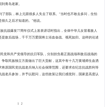
回到青岛老家。
到了部队，林上元跟很多人失去了联系。“当时也不敢去多问，生怕
是很久之后才知道的。”他说。
民族抗战爆发77周年仪式上发表讲话时指出，全体中华儿女冒着敌人
还是敌后战场，千千万万爱国将士浴血奋战、视死如归。这样的论述
国民党和共产党领导的抗日军队，分别担负着正面战场和敌后战场的
、争取民族独立方面做出了巨大贡献，这其中有十几万黄埔师生血洒
要求将原国民党抗战老兵纳入社会保障范围，还要求在纪念抗战胜利等
抗战老兵参加，并予以慰问，这些政策让我们感觉到，国家是高度认
1
2