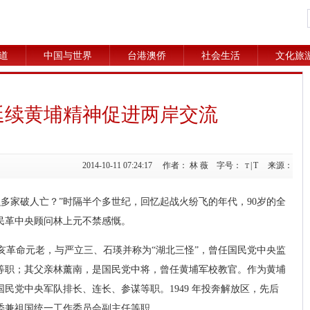
道
中国与世界
台港澳侨
社会生活
文化旅
延续黄埔精神促进两岸交流
2014-10-11 07:24:17 作者： 林 薇 字号：
|
T
来源：
T
多家破人亡？”时隔半个多世纪，回忆起战火纷飞的年代，90岁的全
民革中央顾问林上元不禁感慨。
亥革命元老，与严立三、石瑛并称为“湖北三怪”，曾任国民党中央监
等职；其父亲林薰南，是国民党中将，曾任黄埔军校教官。作为黄埔
国民党中央军队排长、连长、参谋等职。1949 年投奔解放区，先后
委兼祖国统一工作委员会副主任等职。