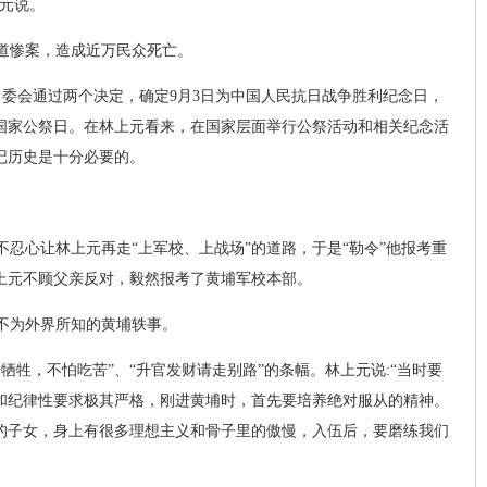
上元说。
道惨案，造成近万民众死亡。
人大常委会通过两个决定，确定9月3日为中国人民抗日战争胜利纪念日，
者国家公祭日。在林上元看来，在国家层面举行公祭活动和相关纪念活
记历史是十分必要的。
亲不忍心让林上元再走“上军校、上战场”的道路，于是“勒令”他报考重
上元不顾父亲反对，毅然报考了黄埔军校本部。
不为外界所知的黄埔轶事。
牺牲，不怕吃苦”、“升官发财请走别路”的条幅。林上元说:“当时要
和纪律性要求极其严格，刚进黄埔时，首先要培养绝对服从的精神。
的子女，身上有很多理想主义和骨子里的傲慢，入伍后，要磨练我们