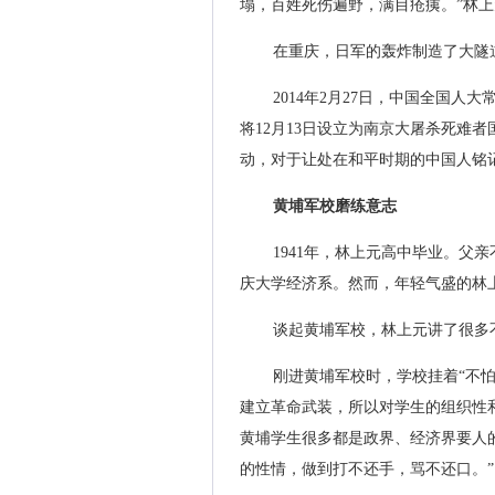
塌，百姓死伤遍野，满目疮痍。”林
在重庆，日军的轰炸制造了大隧
2014年2月27日，中国全国
将12月13日设立为南京大屠杀死难
动，对于让处在和平时期的中国人铭
黄埔军校磨练意志
1941年，林上元高中毕业。父
庆大学经济系。然而，年轻气盛的林
谈起黄埔军校，林上元讲了很多
刚进黄埔军校时，学校挂着“不怕
建立革命武装，所以对学生的组织性
黄埔学生很多都是政界、经济界要人
的性情，做到打不还手，骂不还口。”