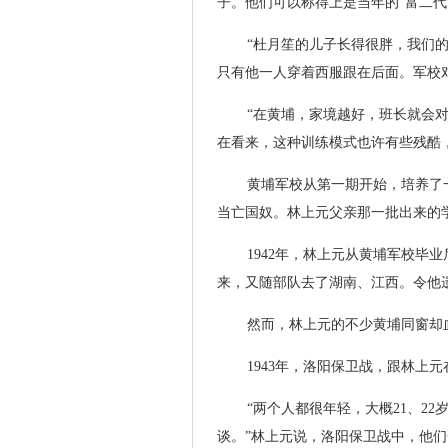
子。他们可以称得上是当年的“富二
“杜月笙的儿子长得很胖，我们
只有他一人穿着西服跟在后面。军校
“在黄埔，家境越好，班长就会
在看来，这种训练模式也许有些残酷
黄埔军校从第一期开始，培养了
当亡国奴。林上元父亲那一批出来的
1942年，林上元从黄埔军校毕
来，又随部队去了湖南、江西。令他
然而，林上元的不少黄埔同窗却
1943年，洛阳保卫战，跟林上
“两个人都很年轻，大概21、2
谈。”林上元说，洛阳保卫战中，他