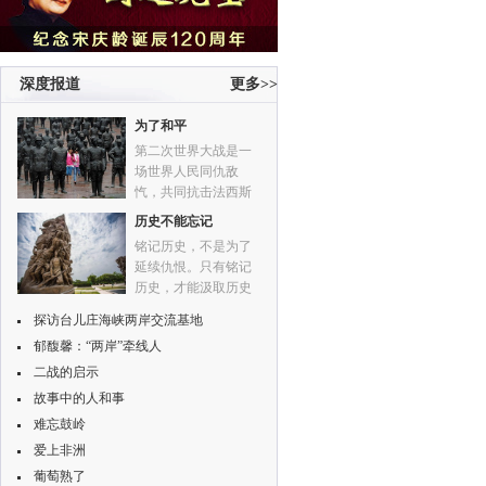
深度报道
更多>>
为了和平
第二次世界大战是一
场世界人民同仇敌
忾，共同抗击法西斯
侵略暴行的战争。
历史不能忘记
铭记历史，不是为了
延续仇恨。只有铭记
历史，才能汲取历史
教训。只有铭记历
探访台儿庄海峡两岸交流基地
史，才能珍视来之不
郁馥馨：“两岸”牵线人
易的和平与安宁。只
有铭记历史，才能开
二战的启示
创一个更美好的未
故事中的人和事
来。
难忘鼓岭
爱上非洲
葡萄熟了