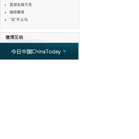
真朋友最可贵
咖啡飘香
“花”开义乌
微博互动