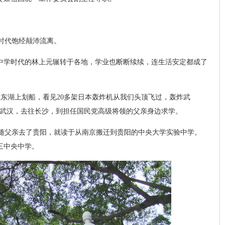
时代饱经颠沛流离。
但中学时代的林上元辗转于各地，学业也断断续续，连生活安定都成了
在东湖上划船，看见20多架日本轰炸机从我们头顶飞过，轰炸武
开武汉，去往长沙，到担任国民党高级将领的父亲身边求学。
随父亲去了贵阳，就读于从南京搬迁到贵阳的中央大学实验中学。
三中央中学。