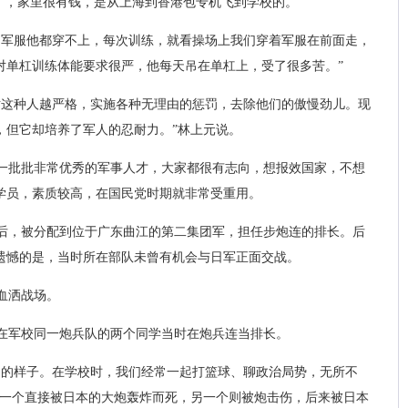
代”，家里很有钱，是从上海到香港包专机飞到学校的。
的军服他都穿不上，每次训练，就看操场上我们穿着军服在前面走，
对单杠训练体能要求很严，他每天吊在单杠上，受了很多苦。”
对这种人越严格，实施各种无理由的惩罚，去除他们的傲慢劲儿。现
，但它却培养了军人的忍耐力。”林上元说。
一批批非常优秀的军事人才，大家都很有志向，想报效国家，不想
学员，素质较高，在国民党时期就非常受重用。
业后，被分配到位于广东曲江的第二集团军，担任步炮连的排长。后
遗憾的是，当时所在部队未曾有机会与日军正面交战。
血洒战场。
元在军校同一炮兵队的两个同学当时在炮兵连当排长。
2岁的样子。在学校时，我们经常一起打篮球、聊政治局势，无所不
们一个直接被日本的大炮轰炸而死，另一个则被炮击伤，后来被日本