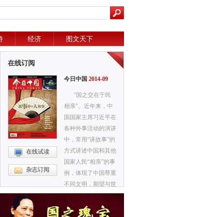
游
经济
图文天下
在线订阅
今日中国
2014-09
“国之交在于民
相亲”。近年来，中
国国家主席习近平在
各种外事活动的演讲
中，常用“讲故事”的
方式讲述中国和其他
在线试读
国家人民“相亲”的事
杂志订阅
例，体现了中国尊重
不同文明，期望与世
界各国和平相处的真
诚愿望。