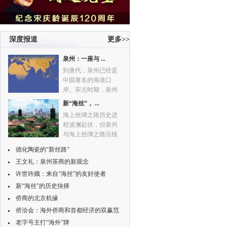
深度报道
更多>>
泉州：一座与 ...
到唐代，泉州已经是
中国著名的海港口
岸。宋元时期，泉州
与埃及的亚历山大港
新“海丝”， ...
一起，成为世界性的
海上丝绸之路历史进
两个贸易大港。
程波澜起伏，但泉州
与海上丝绸之路沿线
国家和地区的双向通
德化陶瓷的“新丝路”
航、贸易未曾中断，
王文礼：泉州茶商的新观念
并延续传承而惠泽今
世。
许世吟娥：来自“海丝”的友好使者
新“海丝”的历史抉择
侨商的北京机缘
侨洽会：海外侨商和首都经济的双赢范
本
老字号主打“海外”牌