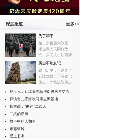
深度报道
更多>>
为了和平
第二次世界大战是一
场世界人民同仇敌
忾，共同抗击法西斯
侵略暴行的战争。
历史不能忘记
铭记历史，不是为了
延续仇恨。只有铭记
历史，才能汲取历史
教训。只有铭记历
林上元：延续黄埔精神促进两岸交流
史，才能珍视来之不
探访台儿庄海峡两岸交流基地
易的和平与安宁。只
有铭记历史，才能开
郁馥馨：“两岸”牵线人
创一个更美好的未
二战的启示
来。
故事中的人和事
难忘鼓岭
爱上非洲