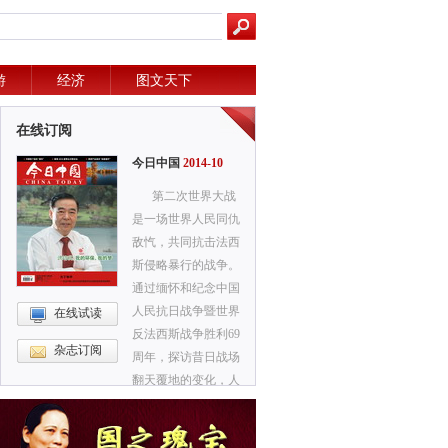
游
经济
图文天下
在线订阅
今日中国
2014-10
第二次世界大战
是一场世界人民同仇
敌忾，共同抗击法西
斯侵略暴行的战争。
通过缅怀和纪念中国
人民抗日战争暨世界
在线试读
反法西斯战争胜利69
杂志订阅
周年，探访昔日战场
翻天覆地的变化，人
们倍加珍惜今天来之
不易的和平。