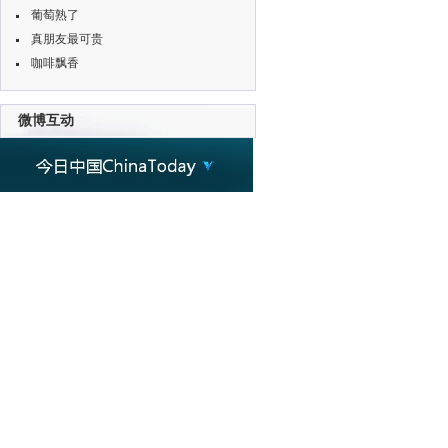
葡萄熟了
真朋友最可贵
咖啡飘香
微博互动