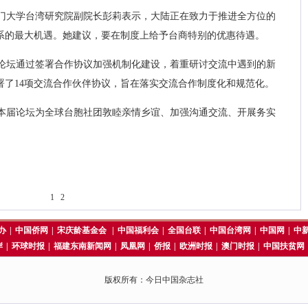
门大学台湾研究院副院长彭莉表示，大陆正在致力于推进全方位的
系的最大机遇。她建议，要在制度上给予台商特别的优惠待遇。
论坛通过签署合作协议加强机制化建设，着重研讨交流中遇到的新
署了14项交流合作伙伴协议，旨在落实交流合作制度化和规范化。
本届论坛为全球台胞社团敦睦亲情乡谊、加强沟通交流、开展务实
1
2
办
|
中国侨网
|
宋庆龄基金会
|
中国福利会
|
全国台联
|
中国台湾网
|
中国网
|
中
岸
|
环球时报
|
福建东南新闻网
|
凤凰网
|
侨报
|
欧洲时报
|
澳门时报
|
中国扶贫网
版权所有：今日中国杂志社