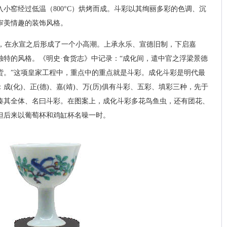
小窑经过低温（800°C）烘烤而成。斗彩以其绚丽多彩的色调、沉
审美情趣的装饰风格。
，在永宣之后形成了一个小高潮。上承永乐、宣德旧制，下启嘉
独特的风格。《明史·食货志》中记录：“成化间，遣中官之浮梁景德
赀。”这项皇家工程中，重点中的重点就是斗彩。成化斗彩是明代最
(化)、正(德)、嘉(靖)、万(历)俱有斗彩、五彩、填彩三种，先于
凑其全体、名曰斗彩。在图案上，成化斗彩多花鸟鱼虫，还有团花、
但后来以葡萄杯和鸡缸杯名噪一时。