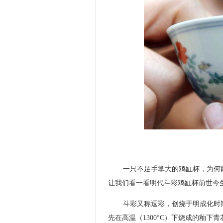
一只不足手掌大的鸡缸杯，为何
让我们看一看明代斗彩鸡缸杯前世今
斗彩又称逗彩，创烧于明成化时
先在高温（1300°C）下烧成的釉