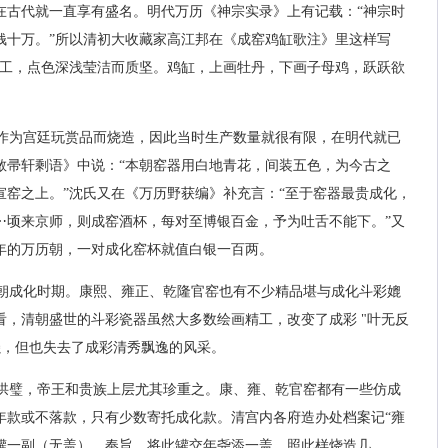
在古代就一直享有盛名。明代万历《神宗实录》上有记载：“神宗时
钱十万。”所以清初大收藏家高江邦在《成窑鸡缸歌注》里这样写
精工，点色深浅莹洁而质坚。鸡缸，上画牡丹，下画子母鸡，跃跃欲
作为宫廷玩赏品而烧造，因此当时生产数量就很有限，在明代就已
敝帚轩剩语》中说：“本朝窑器用白地青花，间装五色，为今古之
宣窑之上。”沈氏又在《万历野获编》补充言：“至于窑器最贵成化，
⋯顷来京师，则成窑酒杯，每对至博银百金，予为吐舌不能下。”又
年的万历朝，一对成化窑杯就值白银一百两。
朝成化时期。康熙、雍正、乾隆官窑也有不少精品堪与成化斗彩媲
看，清朝盛世的斗彩瓷器虽然大多数绘画精工，改变了成彩 "叶无反
更强，但也失去了成彩清秀飘逸的风采。
拱璧，帝王和贵族上层尤其珍重之。康、雍、乾官窑都有一些仿成
年款或不落款，只有少数寄托成化款。清宫内各府造办处档案记“雍
罐一副（无盖）。奉旨，将此罐交年尧添一盖，照此样烧造几