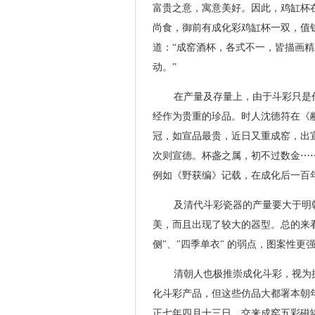
富贵之意，寓意美好。因此，鸡缸杯
尚食，御前有成化彩鸡缸杯一双，值
道：“成窑酒杯，各式不一，皆描画
动。”
在产量及存量上，由于斗彩只是
经作为贵重的珍品。时人沈德符在《
冠，如宣品最贵，近日又重成窑，出
次则宣德。杯盏之属，初不过数金⋯
例如《野获编》记载，在成化后一百
及清代斗彩瓷器的产量要大于明
美，而且出现了较大的器型。总的来
侧"、"四季单衣" 的弱点，图案性
清朝人也极推崇成化斗彩，视为
化斗彩产品，但这些仿品大都署本朝
正七年四月十三日，交来成窑五彩磁