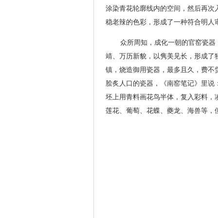
涂染青花轮廓线内的空间，然后再次入
稳老辣的色彩，形成了一种符合明人
众所周知，成化一朝的官窑瓷器
靖、万历新貌，以隽美见长，形成了
镇，烧造御用瓷器，最多且久，费不
脍炙人口的瓷器，《南窑笔记》里说：成
坯上用青料画花鸟半体，复入彩料，
莲花、葡萄、花蝶、夔龙、海兽等，