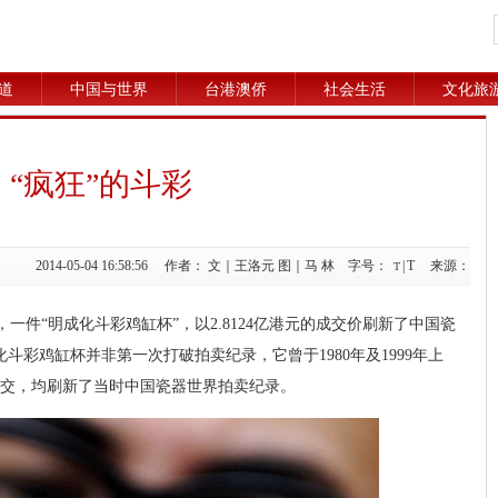
道
中国与世界
台港澳侨
社会生活
文化旅
“疯狂”的斗彩
2014-05-04 16:58:56 作者： 文｜王洛元 图｜马 林 字号：
|
T
来源：
T
一件“明成化斗彩鸡缸杯”，以2.8124亿港元的成交价刷新了中国瓷
斗彩鸡缸杯并非第一次打破拍卖纪录，它曾于1980年及1999年上
元成交，均刷新了当时中国瓷器世界拍卖纪录。