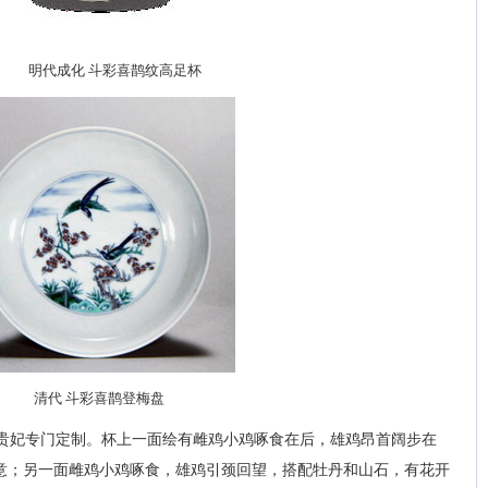
明代成化 斗彩喜鹊纹高足杯
清代 斗彩喜鹊登梅盘
贵妃专门定制。杯上一面绘有雌鸡小鸡啄食在后，雄鸡昂首阔步在
意；另一面雌鸡小鸡啄食，雄鸡引颈回望，搭配牡丹和山石，有花开