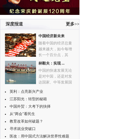
深度报道
更多>>
中国经济新未来
随着中国的经济总量
越来越大，如今每增
长一个百分点，其
GDP绝对值与往昔也
林毅夫：实现 ...
不可同日而语。
中国的快速发展无论
是对中国，还是对发
达国家、中等发展国
家，资源密集型国
英利：点亮新兴产业
家、劳动力丰富的低
江苏阳光：转型的秘籍
收入国家都带来益
处。
中国外贸：大考下的抉择
从“两会”看民生
教育改革如何破题？
寻求就业突破口
医改：用中国式方法解决世界性难题