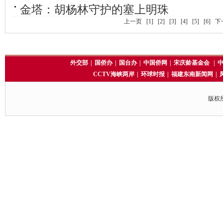
金塔：胡杨林守护的塞上明珠
上一页
[1]
[2]
[3]
[4]
[5]
[6]
下
外交部
|
国侨办
|
国台办
|
中国侨网
|
宋庆龄基金会
|
CCTV海峡两岸
|
环球时报
|
福建东南新闻网
|
版权