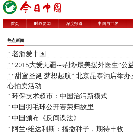
首页
时政要闻
深度报道
中国与世界
热点新闻
老潘爱中国
“2015大爱无疆--寻找•最美援外医生”
“甜蜜圣诞 梦想起航” 北京昆泰酒店举
心拍卖活动
环保技术超市：中国治污新模式
中国羽毛球公开赛荣归故里
中国颁布《反间谍法》
阿兰•维达利斯：播撒种子，期待丰收