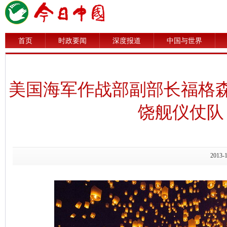
首页
时政要闻
深度报道
中国与世界
美国海军作战部副部长福格
饶舰仪仗队
2013