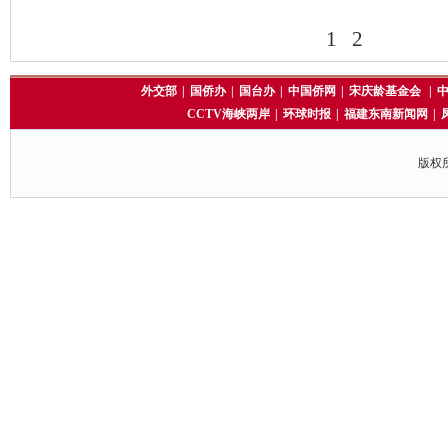
1
2
外交部
|
国侨办
|
国台办
|
中国侨网
|
宋庆龄基金会
|
CCTV海峡两岸
|
环球时报
|
福建东南新闻网
|
版权