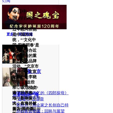
订阅
今日中
国
2015-02
过年慰问侨胞
更多>>
深度报道
是中国的传
统，“‘文化中
国·四海同春’是
国务院侨办近
年来打造的重
要的文化品牌
活动。”北京市
国粹之美：京
政府侨办文宣
处副处长李晓
...
菲说，“这些
年，该活动走
2015年“文化中
遍了世界各
国·四海同春”全
张澍：百老汇的《四郎探母》
京剧唱响“海
地，影响极
球华侨华人春节
“金嗓子”王蓉蓉
...
大，在海外被
晚会再度起航，
常秋月：博众家之长创自己特
誉为‘海外春
面向全球华侨华
色
过年慰问侨胞是
2014盘点中国：回眸与展望