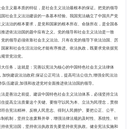
社会主义最本质的特征，是社会主义法治最根本的保证。把党的领导
我国社会主义法治建设的一条基本经验。我国宪法确立了中国共产党
主义法治的根本要求，是党和国家的根本所在、命脉所在，是全国各
面推进依法治国的题中应有之义。党的领导和社会主义法治是一致
，党的领导必须依靠社会主义法治。只有在党的领导下依法治国、厉
，国家和社会生活法治化才能有序推进。依法执政，既要求党依据宪
法规管党治党。
重大任务，这就是：完善以宪法为核心的中国特色社会主义法律体
，加快建设法治政府;保证公正司法，提高司法公信力;增强全民法治
作队伍建设;加强和改进党对全面推进依法治国的领导。
良法是善治之前提。建设中国特色社会主义法治体系，必须坚持立法
抓住提高立法质量这个关键。要恪守以民为本、立法为民理念，贯彻
都符合宪法精神、反映人民意志、得到人民拥护。要把公正、公平、
体制机制，坚持立改废释并举，增强法律法规的及时性、系统性、针
坚持依宪治国，坚持依法执政首先要坚持依宪执政。健全宪法实施和