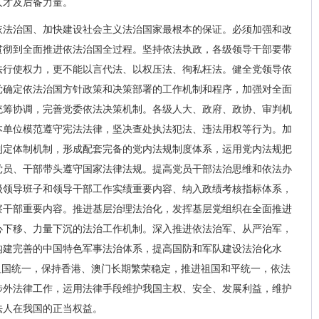
人才及后备力量。
依法治国、加快建设社会主义法治国家最根本的保证。必须加强和改
贯彻到全面推进依法治国全过程。坚持依法执政，各级领导干部要带
法行使权力，更不能以言代法、以权压法、徇私枉法。健全党领导依
党确定依法治国方针政策和决策部署的工作机制和程序，加强对全面
统筹协调，完善党委依法决策机制。各级人大、政府、政协、审判机
本单位模范遵守宪法法律，坚决查处执法犯法、违法用权等行为。加
制定体制机制，形成配套完备的党内法规制度体系，运用党内法规把
党员、干部带头遵守国家法律法规。提高党员干部法治思维和依法办
级领导班子和领导干部工作实绩重要内容、纳入政绩考核指标体系，
察干部重要内容。推进基层治理法治化，发挥基层党组织在全面推进
心下移、力量下沉的法治工作机制。深入推进依法治军、从严治军，
构建完善的中国特色军事法治体系，提高国防和军队建设法治化水
祖国统一，保持香港、澳门长期繁荣稳定，推进祖国和平统一，依法
涉外法律工作，运用法律手段维护我国主权、安全、发展利益，维护
法人在我国的正当权益。