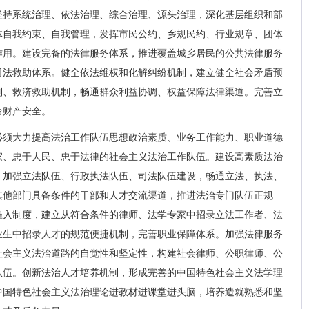
坚持系统治理、依法治理、综合治理、源头治理，深化基层组织和部
体自我约束、自我管理，发挥市民公约、乡规民约、行业规章、团体
作用。建设完备的法律服务体系，推进覆盖城乡居民的公共法律服务
司法救助体系。健全依法维权和化解纠纷机制，建立健全社会矛盾预
制、救济救助机制，畅通群众利益协调、权益保障法律渠道。完善立
命财产安全。
必须大力提高法治工作队伍思想政治素质、业务工作能力、职业道德
家、忠于人民、忠于法律的社会主义法治工作队伍。建设高素质法治
，加强立法队伍、行政执法队伍、司法队伍建设，畅通立法、执法、
其他部门具备条件的干部和人才交流渠道，推进法治专门队伍正规
准入制度，建立从符合条件的律师、法学专家中招录立法工作者、法
业生中招录人才的规范便捷机制，完善职业保障体系。加强法律服务
社会主义法治道路的自觉性和坚定性，构建社会律师、公职律师、公
队伍。创新法治人才培养机制，形成完善的中国特色社会主义法学理
中国特色社会主义法治理论进教材进课堂进头脑，培养造就熟悉和坚