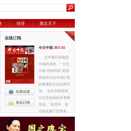
游
经济
图文天下
在线订阅
今日中国
2015-02
过年慰问侨胞是
中国的传统，“‘文化
中国·四海同春’是国
务院侨办近年来打造
的重要的文化品牌活
动。”北京市政府侨
在线试读
办文宣处副处长李晓
杂志订阅
菲说，“这些年，该
活动走遍了世界各
地，影响极大，在海
外被誉为‘海外春