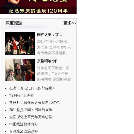
晚’。”
深度报道
更多>>
国粹之美：京 ...
2015年“文化中国·四
海同春”全球华侨华人
春节晚会再度起航，
面向全球华侨华人，
京剧唱响“海 ...
与海外侨胞共庆中国
过年慰问侨胞是中国
传统农历新年。
的传统，“‘文化中国·
四海同春’是国务院侨
办近年来打造的重要
张澍：百老汇的《四郎探母》
的文化品牌活动。”
“金嗓子”王蓉蓉
常秋月：博众家之长创自己特色
2014盘点中国：回眸与展望
全面深化改革元年亮点纷呈
中国经济总体向好
台湾经济回温趋好