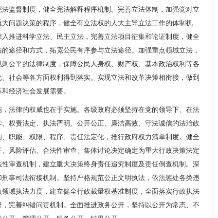
宪法监督制度，健全宪法解释程序机制。完善立法体制，加强党对立
重大问题决策的程序，健全有立法权的人大主导立法工作的体制机
深入推进科学立法、民主立法，完善立法项目征集和论证制度，健全
法的途径和方式，拓宽公民有序参与立法途径。加强重点领域立法，
规则公平的法律制度，保障公民人身权、财产权、基本政治权利等各
化、社会等各方面权利得到落实。实现立法和改革决策相衔接，做到
革和经济社会发展需要。
施，法律的权威也在于实施。各级政府必须坚持在党的领导下、在法
学、权责法定、执法严明、公开公正、廉洁高效、守法诚信的法治政
构、职能、权限、程序、责任法定化，推行政府权力清单制度。健全
证、风险评估、合法性审查、集体讨论决定确定为重大行政决策法定
法性审查机制，建立重大决策终身责任追究制度及责任倒查机制。深
和刑事司法衔接机制。坚持严格规范公正文明执法，依法惩处各类违
点领域执法力度，建立健全行政裁量权基准制度，全面落实行政执法
督，完善纠错问责机制。全面推进政务公开，坚持以公开为常态、不