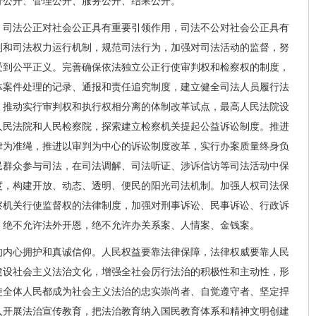
行公开、管理公开、服务公开、结果公开。
。司法公正对社会公正具有重要引领作用，司法不公对社会公正具有
制和司法权力运行机制，规范司法行为，加强对司法活动的监督，努
受到公平正义。完善确保依法独立公正行使审判权和检察权的制度，
体案件处理的记录、通报和责任追究制度，建立健全司法人员履行法
，推动实行审判权和执行权相分离的体制改革试点，最高人民法院设
人民法院和人民检察院，探索建立检察机关提起公益诉讼制度。推进
律为准绳，推进以审判为中心的诉讼制度改革，实行办案质量终身负
民群众参与司法，在司法调解、司法听证、涉诉信访等司法活动中保
度，构建开放、动态、透明、便民的阳光司法机制。加强人权司法保
察机关行使监督权的法律制度，加强对刑事诉讼、民事诉讼、行政诉
，绝不允许法外开恩，绝不允许办关系案、人情案、金钱案。
的内心拥护和真诚信仰。人民权益要靠法律保障，法律权威要靠人民
建设社会主义法治文化，增强全社会厉行法治的积极性和主动性，形
使全体人民都成为社会主义法治的忠实崇尚者、自觉遵守者、坚定捍
入开展法治宣传教育，把法治教育纳入国民教育体系和精神文明创建