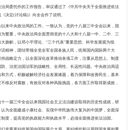
政治局委托作的工作报告，审议通过了《中共中央关于全面推进依法
《决定(讨论稿)》向全会作了说明。
会以来中央政治局的工作。一致认为，党的十八届三中全会以来，国
极为繁重，中央政治局全面贯彻党的十八大和十八届一中、二中、三
大旗帜，以邓小平理论、“三个代表”重要思想、科学发展观为指
讲话精神，团结带领全党全军全国各族人民，统筹国内国际两个大
保持战略定力，以全面深化改革推动各项工作，注重从思想上、制度
国防、治党治国治军的战略性、全局性、长远性问题。中央政治局适
路和方式，积极破解经济社会发展难题，着力保障和改善民生，基本
定不移反对腐败，有效应对各种风险挑战，各方面工作取得新成效，
的十一届三中全会以来我国社会主义法治建设取得的历史性成就，研
，认为全面建成小康社会、实现中华民族伟大复兴的中国梦，全面深
义制度，提高党的执政能力和执政水平，必须全面推进依法治国。
我们党要更好统筹国内国际两个大局，更好维护和运用我国发展的重