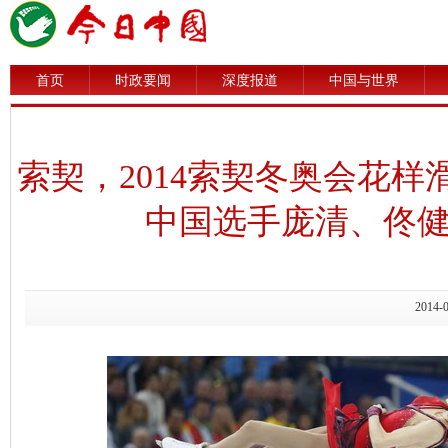
首页
时政要闻
深度报道
中国与世界
索契，2014索契冬奥会花
中国选手庞清、佟健
2014