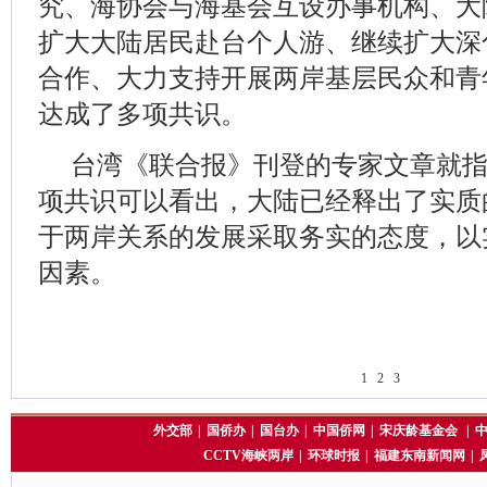
究、海协会与海基会互设办事机构、大
扩大大陆居民赴台个人游、继续扩大深
合作、大力支持开展两岸基层民众和青
达成了多项共识。
台湾《联合报》刊登的专家文章就指
项共识可以看出，大陆已经释出了实质
于两岸关系的发展采取务实的态度，以
因素。
1
2
3
外交部
|
国侨办
|
国台办
|
中国侨网
|
宋庆龄基金会
|
CCTV海峡两岸
|
环球时报
|
福建东南新闻网
|