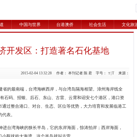
道
中国与世界
台港澳侨
社会生活
文化旅
济开发区：打造著名石化基地
2015-02-04 13:32:28 作者： 本刊记者 陈 君 字号：
|
T
来源：
T
建省的最南端，台湾海峡西岸，与台湾岛隔海相望。漳州海岸线全
拥有石码、招银、后石、东山、古雷、云霄和诏安七个港区，港口资
市通过整合港口、对台、生态、区位等优势，大力培育和发展临港工
的代表。
伸进台湾海峡的狭长半岛，它的东岸海面，惊涛拍岸；西岸海面，
口小瓶状的大海湾，这个半岛就叫古雷。