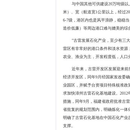
与中国其他可供建设20万吨级以
米）、宽（航道宽1公里以上，经过2
6-7级，港区内也是风平浪静，稳稳
造价低廉）等周边港口难与媲美的综
“古雷发展石化产业，至少有三
雷区有非常好的港口条件和淡水资源
农业、渔业为主，开发程度低，人口
近年来，古雷开发区发展迎来前所
经济开发区，同年9月经国家发改委确
业园区，并赋予台资项目特殊核准政策
求加快漳州古雷石化基地建设。201
措施，同年9月，福建省政府批准古雷石
省批复的规划范围内，明确炼化一体化
明确了古雷石化基地在中国石化产业
支撑。