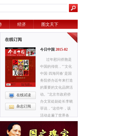
游
经济
图文天下
在线订阅
今日中国
2015-02
过年慰问侨胞是
中国的传统，“‘文化
中国·四海同春’是国
务院侨办近年来打造
的重要的文化品牌活
动。”北京市政府侨
在线试读
办文宣处副处长李晓
杂志订阅
菲说，“这些年，该
活动走遍了世界各
地，影响极大，在海
外被誉为‘海外春