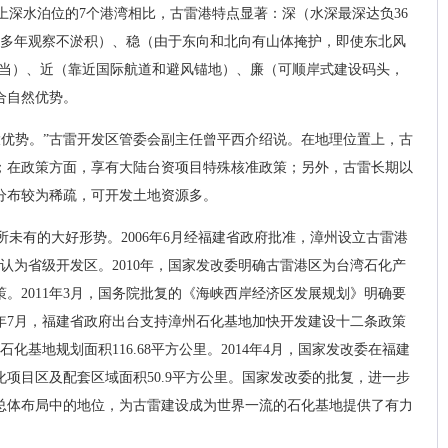
上深水泊位的7个港湾相比，古雷港特点显著：深（水深最深达负36
0多年观察不淤积）、稳（由于东向和北向有山体掩护，即使东北风
当当）、近（靠近国际航道和避风锚地）、廉（可顺岸式建设码头，
合自然优势。
大优势。”古雷开发区管委会副主任曾平西介绍说。在地理位置上，古
；在政策方面，享有大陆台资项目特殊核准政策；另外，古雷长期以
分布较为稀疏，可开发土地资源多。
未有的大好形势。2006年6月经福建省政府批准，漳州设立古雷港
认为省级开发区。2010年，国家发改委明确古雷港区为台湾石化产
。2011年3月，国务院批复的《海峡西岸经济区发展规划》明确要
2年7月，福建省政府出台支持漳州石化基地加快开发建设十二条政策
化基地规划面积116.68平方公里。2014年4月，国家发改委在福建
项目区及配套区域面积50.9平方公里。国家发改委的批复，进一步
总体布局中的地位，为古雷建设成为世界一流的石化基地提供了有力