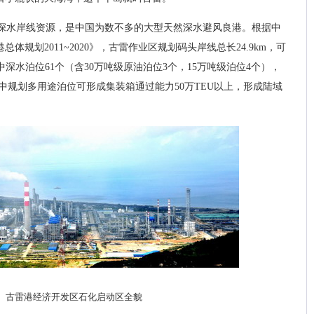
深水岸线资源，是中国为数不多的大型天然深水避风良港。根据中
规划2011~2020》，古雷作业区规划码头岸线总长24.9km，可
中深水泊位61个（含30万吨级原油泊位3个，15万吨级泊位4个），
其中规划多用途泊位可形成集装箱通过能力50万TEU以上，形成陆域
古雷港经济开发区石化启动区全貌