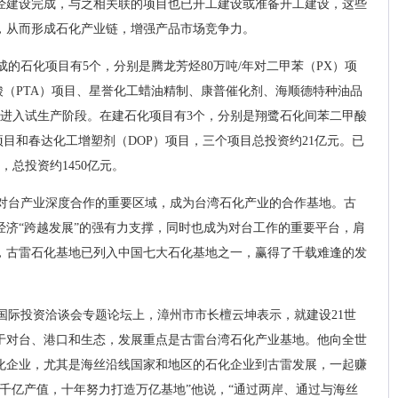
经建设完成，与之相关联的项目也已开工建设或准备开工建设，这些
，从而形成石化产业链，增强产品市场竞争力。
的石化项目有5个，分别是腾龙芳烃80万吨/年对二甲苯（PX）项
甲酸（PTA）项目、星誉化工蜡油精制、康普催化剂、海顺德特种油品
已进入试生产阶段。在建石化项目有3个，分别是翔鹭石化间苯二甲酸
项目和春达化工增塑剂（DOP）项目，三个项目总投资约21亿元。已
总投资约1450亿元。
对台产业深度合作的重要区域，成为台湾石化产业的合作基地。古
经济“跨越发展”的强有力支撑，同时也成为对台工作的重要平台，肩
，古雷石化基地已列入中国七大石化基地之一，赢得了千载难逢的发
中国国际投资洽谈会专题论坛上，漳州市市长檀云坤表示，就建设21世
于对台、港口和生态，发展重点是古雷台湾石化产业基地。他向全世
化企业，尤其是海丝沿线国家和地区的石化企业到古雷发展，一起赚
千亿产值，十年努力打造万亿基地”他说，“通过两岸、通过与海丝