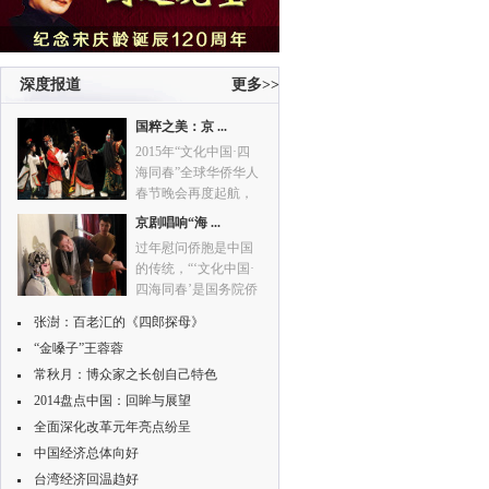
晚’。”
深度报道
更多>>
国粹之美：京 ...
2015年“文化中国·四
海同春”全球华侨华人
春节晚会再度起航，
面向全球华侨华人，
京剧唱响“海 ...
与海外侨胞共庆中国
过年慰问侨胞是中国
传统农历新年。
的传统，“‘文化中国·
四海同春’是国务院侨
办近年来打造的重要
张澍：百老汇的《四郎探母》
的文化品牌活动。”
“金嗓子”王蓉蓉
常秋月：博众家之长创自己特色
2014盘点中国：回眸与展望
全面深化改革元年亮点纷呈
中国经济总体向好
台湾经济回温趋好