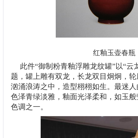
红釉玉壶春瓶
此件“御制粉青釉浮雕龙纹罐”以“云
题，罐上雕有双龙，长龙双目炯炯，轮
汹涌浪涛之中，造型栩栩如生。最迷人
色泽青绿淡雅，釉面光泽柔和，如玉般
色调之一。