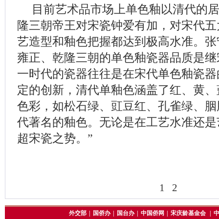
目前艺术品市场上单色釉以清代的
隆三朝帝王对宋瓷钟爱有加，对宋代五
艺造型和釉色把握都达到极高水准。张
雍正、乾隆三朝的单色釉瓷器品质是继
一时代的瓷器往往是在宋代单色釉瓷器
定的创新，清代单釉色涵盖了红、黄、
色彩，如松石绿、豇豆红、孔雀绿、胭
代著名的釉色。无论是在工艺水准还是
超宋瓷之势。”
1
2
外交部
|
国侨办
|
国台办
|
中国侨网
|
宋庆龄基金会
|