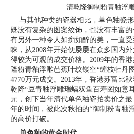
清乾隆御制粉青釉浮
与其他种类的瓷器相比，单色釉瓷
既没有复杂的图案纹饰，也没有丰富的
有另外一种令人如痴如醉的美，一直受
睐，从2008年开始便屡屡在众多国内
得较为可观的成交价格。2009年的香
隆粉青釉浮雕芭蕉叶纹镂空“缠枝牡丹
4770万元成交。2013年，香港苏富
乾隆“豆青釉浮雕瑞蝠双鱼百寿图如意耳瓶
元，创下当年清代单色釉瓷拍卖价之最
年的时间，被此次秋拍的“御制粉青釉
的高价打破。
单色釉的黄金时代