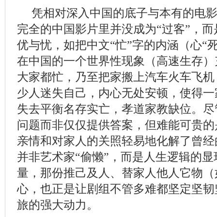
凭相对深入中国的底子与本有的电
完全的中国影片里并没成为“过客”，
优与忧，如把中文“忙”字的内涵（心“
在中国的一个世界性现象（高速生存）
大家都忙，乃至把家搬上汽车火车飞机
少人迷失自己，内心无处安顿，使得一
失去平衡名存实亡，孝道家教缺位。尽
问题而非仅仅提供答案，但难能可贵的
亲情和对家人的关照轻易地化解了曾经
并非艺术家“偷懒”，而是人生逻辑的
量，那份推己及人、替家人他人它物（
心，也正是让剧组不管多难都坚定坚韧
旅的强大动力。