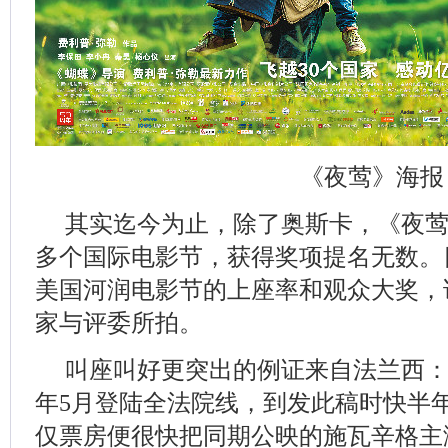
《夜莺》海报
其实迄今为止，除了奥斯卡，《夜莺
多个国际电影节，获得奖项提名无数。
美国河润电影节的上座率和观众大奖，
家与评委所拍。
叫座叫好更突出的例证来自法兰西：《
年5月登陆全法院线，到发此稿时快半
仅票房便很快把同期公映的施瓦辛格主