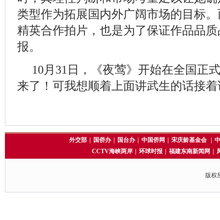
类型作为拓展国内外广阔市场的目标。
精英合作拍片，也是为了保证作品品质
报。
10月31日，《夜莺》开始在全国正
来了！可我想顺着上面讲武生的话接着讲
外交部
|
国侨办
|
国台办
|
中国侨网
|
宋庆龄基金会
|
CCTV海峡两岸
|
环球时报
|
福建东南新闻网
|
版权