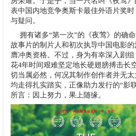
房荣耀。于是乎，当一只名叫《夜莺》
表中国内地竞争奥斯卡最佳外语片奖时
与疑问。
拥有诸多“第一次”的《夜莺》的确
故事片的制片人和初次执导中国电影的
膺冲奥资格。不过，身为有幸深入剧组
花4年时间艰难坚定地长硬翅膀搏击长
切当属必然，何况其制作创作者并无太
均走得扎实踏实，正像助力发行的“影
所言：因上努力，果上随缘。