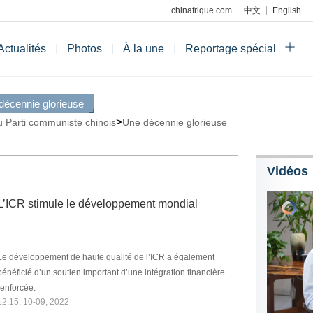
chinafrique.com
中文
English
Actualités
|
Photos
|
À la une
|
Reportage spécial
décennie glorieuse
>
 Parti communiste chinois
Une décennie glorieuse
Vidéos
L’ICR stimule le développement mondial
Le développement de haute qualité de l’ICR a également
énéficié d’un soutien important d’une intégration financière
renforcée.
12:15, 10-09, 2022