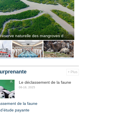
Chine : réserve naturelle des mangroves de Shankou au Guangxi
urprenante
+ Plus
Le déclassement de la faune
06-16, 2025
assement de la faune
 d’étude payante