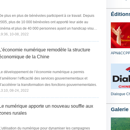
Édition
De plus en plus de bénévoles participent à ce travail. Depuis
05, plus de 10 000 bénévoles ont apporté leur aide au
inéma et plus de 40 000 personnes ayant un handicap visuel
19:36, 10-08, 2022
ont assist...
L’économie numérique remodèle la structure
APN&CCPP
économique de la Chine
Le développement de l’économie numérique a permis
’améliorer l’efficacité des services gouvernementaux et
d’accélérer la transformation des fonctions gouvernementales.
13:10, 08-24, 2022
Dialogue C
Le numérique apporte un nouveau souffle aux
Galerie
zones rurales
L’utilisation du numérique pour dynamiser les campagnes