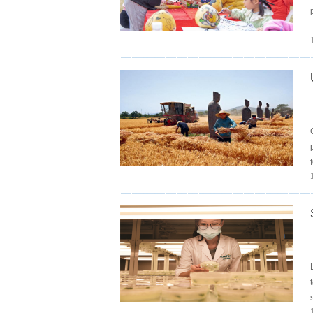
priori
t