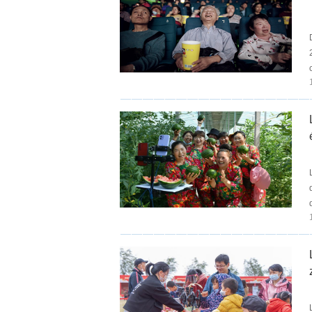
20
c
d