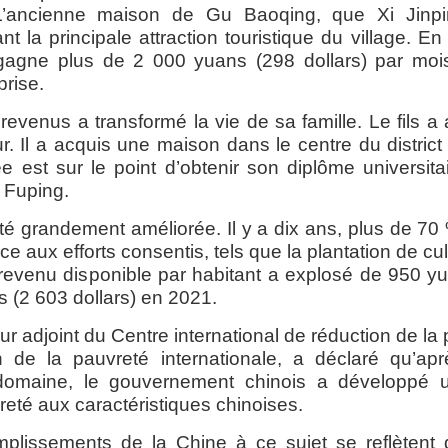
. L’ancienne maison de Gu
Baoqing
, que Xi Jinpi
 la principale attraction touristique du village. En
agne plus de 2 000 yuans (298 dollars) par m
rise.
revenus a transformé la vie de sa famille. Le fils a
. Il a acquis une maison dans le centre du district
née est sur le point d’obtenir son diplôme universitai
 Fuping.
été grandement améliorée. Il y a dix ans, plus de 7
e aux efforts consentis, tels que la plantation de cu
e revenu disponible par habitant a explosé de 950 y
 (2 603 dollars) en 2021.
ur adjoint du Centre international de réduction de la
 de la pauvreté internationale, a déclaré qu’apr
domaine, le gouvernement chinois a développé 
reté aux caractéristiques chinoises.
mplissements de la Chine à ce sujet se reflètent 