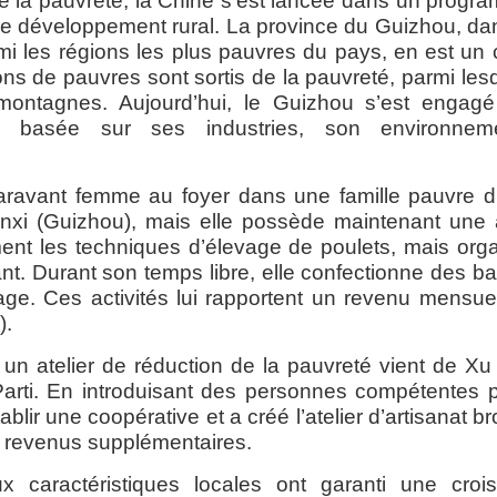
de la pauvreté, la Chine s’est lancée dans un progra
 le développement rural. La province du Guizhou, da
mi les régions les plus pauvres du pays, en est un 
ons de pauvres sont sortis de la pauvreté, parmi lesq
montagnes. Aujourd’hui, le Guizhou s’est engag
rale basée sur ses industries, son environne
aravant femme au foyer dans une famille pauvre d
anxi (Guizhou), mais elle possède maintenant une aff
ent les techniques d’élevage de poulets, mais or
ant. Durant son temps libre, elle confectionne des bat
illage. Ces activités lui rapportent un revenu mensu
).
 un atelier de réduction de la pauvreté vient de Xu 
arti. En introduisant des personnes compétentes pa
tablir une coopérative et a créé l’atelier d’artisanat b
s revenus supplémentaires.
x caractéristiques locales ont garanti une croi