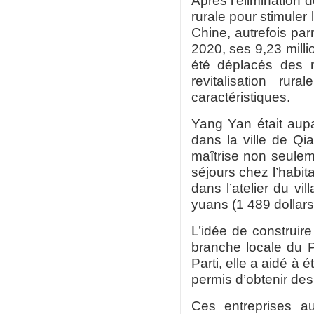
Après l’élimination 
rurale pour stimuler
Chine, autrefois par
2020, ses 9,23 milli
été déplacés des 
revitalisation ru
caractéristiques.
Yang Yan était aup
dans la ville de Qi
maîtrise non seulem
séjours chez l’habit
dans l’atelier du v
yuans (1 489 dollars
L’idée de construire
branche locale du P
Parti, elle a aidé à é
permis d’obtenir de
Ces entreprises au