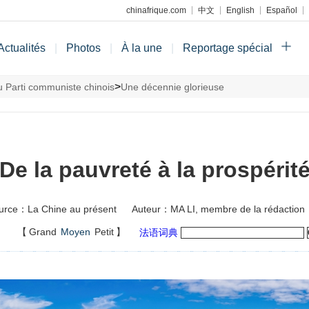
chinafrique.com
中文
English
Español
Actualités
|
Photos
|
À la une
|
Reportage spécial
>
 Parti communiste chinois
Une décennie glorieuse
De la pauvreté à la prospérit
urce：La Chine au présent
Auteur：MA LI, membre de la rédaction
】
【
Grand
Moyen
Petit
】
法语词典