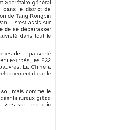
t Secrétaire général
 dans le district de
ison de Tang Rongbin
n, il s’est assis sur
ère de se débarrasser
auvreté dans tout le
onnes de la pauvreté
nt extirpés, les 832
s pauvres. La Chine a
veloppement durable
 soi, mais comme le
bitants ruraux grâce
er vers son prochain