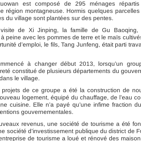
tuowan est composé de 295 ménages réparti
e région montagneuse. Hormis quelques parcelles 
res du village sont plantées sur des pentes.
isite de Xi Jinping, la famille de Gu
Baoqing
,
 à peine avec les pommes de terre et le maïs cultivé
ité d’emploi, le fils, Tang Junfeng, était parti travai
mmencé à changer début 2013, lorsqu’un groupe
vreté constitué de plusieurs départements du gouver
ans le village.
 projets de ce groupe a été la construction de n
uveau logement, équipé du chauffage, de l’eau cour
ne cuisine. Elle n’a payé qu’une infime fraction du 
ventions gouvernementales.
uveaux revenus, une société de tourisme a été fo
une société d’investissement publique du district de F
’entreprise de tourisme a loué et rénové des maison