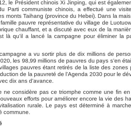
, le Président chinois Xi Jinping, qui est égalemen
u Parti communiste chinois, a effectué une visite
les monts Taihang (province du Hebei). Dans la ma
amille pauvre représentative du village de Luotuowa
n brique chauffant, et a discuté avec eux de la mani
st là qu’il a lancé la campagne pour éliminer la p
campagne a vu sortir plus de dix millions de pers
20, les 98,99 millions de pauvres du pays s’en étaie
 villages pauvres étant retirés de la liste des zone
réduction de la pauvreté de l’
Agenda 2030 pour le dé
vec dix ans d’avance.
e ne considère pas ce triomphe comme une fin en
nouveaux efforts pour améliorer encore la vie des ha
evitalisation rurale. Le pays est déterminé à march
rité commune.
é