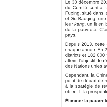
Le 30 décembre 2012
du Comité central d
Fuping, situé dans 
et Gu Baoqing, une f
leur
kang
, un lit e
de la pauvreté. C’e
pays.
Depuis 2013, cette 
chaque année. En 20
districts et 182 000
atteint l’objectif de 
des Nations unies
a
Cependant, la Chin
point de départ de 
à la stratégie de r
objectif : la prospé
Éliminer la pauvret