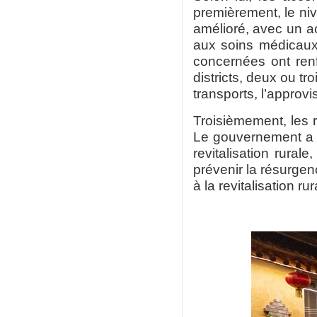
premièrement, le ni
amélioré, avec un ac
aux soins médicaux
concernées ont ren
districts, deux ou tr
transports, l’approv
Troisièmement, les r
Le gouvernement a pu
revitalisation rura
prévenir la résurgenc
à la revitalisation rur