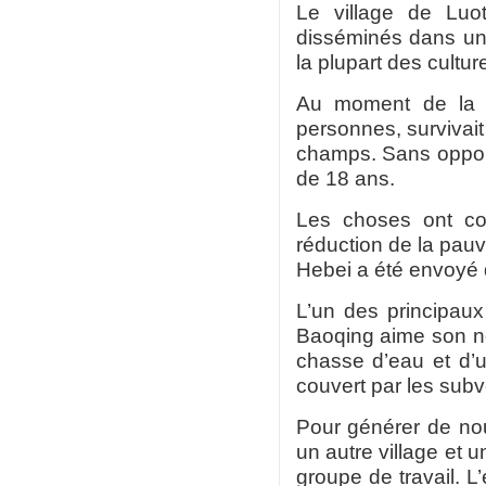
Le village de
Luo
disséminés dans un
la plupart des cultu
Au moment de la v
personnes, survivait
champs. Sans opportun
de 18 ans.
Les choses ont co
réduction de la pau
Hebei a été envoyé d
L’un des principaux
Baoqing
aime son no
chasse d’eau et d’u
couvert par les sub
Pour générer de no
un autre village et 
groupe de travail. L