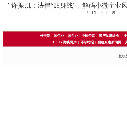
许振凯：法律“贴身战”，解码小微企业
[1]
[2]
[3]
下一页
外交部
|
国侨办
|
国台办
|
中国侨网
|
宋庆龄基金会
|
CCTV海峡两岸
|
环球时报
|
福建东南新闻网
|
版权