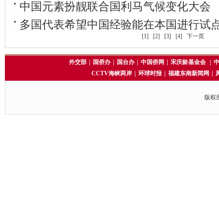
中国元素扮靓联合国利马气候变化大会
多国代表希望中国经验能在本国进行试
[1]
[2]
[3]
[4]
下一页
外交部
|
国侨办
|
国台办
|
中国侨网
|
宋庆龄基金会
|
CCTV海峡两岸
|
环球时报
|
福建东南新闻网
|
版权