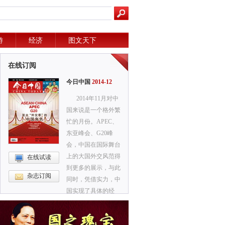
游
经济
图文天下
在线订阅
今日中国
2014-12
2014年11月对中
国来说是一个格外繁
忙的月份。APEC、
东亚峰会、G20峰
会，中国在国际舞台
上的大国外交风范得
在线试读
到更多的展示，与此
杂志订阅
同时，凭借实力，中
国实现了具体的经
济、外交和战略目
标。