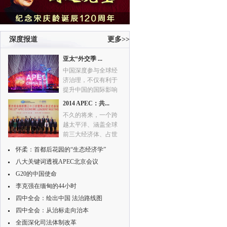
深度报道
更多>>
亚太“外交季 ...
中国深度参与全球经
济治理，不仅有利于
提升中国的国际影响
力，也使得全球经济
2014 APEC：共...
秩序朝着更加公平合
不久的将来，一个跨
理的方向发展。
越太平洋、涵盖全球
前三大经济体、占世
界GDP57%、贸易额
怀柔：首都后花园的“生态经济学”
46%、人口40%的自由
八大关键词透视APEC北京会议
贸易区的建设有望变
为现实，本次APEC成
G20的中国使命
为亚太自由贸易区元
李克强在缅甸的44小时
年。
四中全会：绘出中国 法治路线图
四中全会：从治标走向治本
全面深化司法体制改革