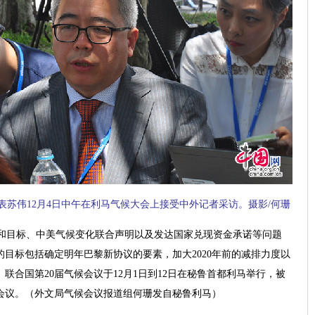
苏伟12月4日中午在利马气候大会上接受中外记者采访。摄影/何珊
和目标、中美气候变化联合声明以及发达国家兑现资金承诺等问题
目标包括确定明年巴黎新协议的要素，加大2020年前的减排力度以
联合国第20届气候会议于12月1日到12日在秘鲁首都利马举行，被
会议。（
外文局气候会议报道组何珊发自秘鲁利马
）