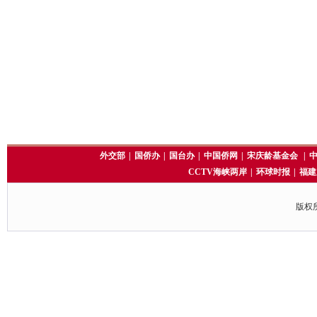
外交部
|
国侨办
|
国台办
|
中国侨网
|
宋庆龄基金会
|
CCTV海峡两岸
|
环球时报
|
福建
版权