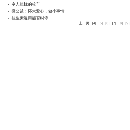
令人担忧的校车
微公益：怀大爱心，做小事情
抗生素滥用能否叫停
上一页
[4]
[5]
[6]
[7]
[8]
[9]