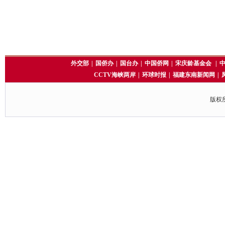
外交部
|
国侨办
|
国台办
|
中国侨网
|
宋庆龄基金会
|
CCTV海峡两岸
|
环球时报
|
福建东南新闻网
|
版权