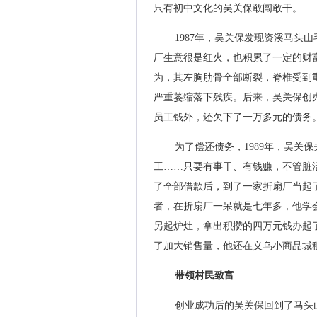
只有初中文化的吴关保敢闯敢干。
1987年，吴关保发现资溪马头
厂生意很是红火，也积累了一定的财
为，其左胸肋骨全部断裂，脊椎受到
严重萎缩落下残疾。后来，吴关保创
员工钱外，还欠下了一万多元的债务
为了偿还债务，1989年，吴关
工……只要有事干、有钱赚，不管脏活
了全部借款后，到了一家折扇厂当起
者，在折扇厂一呆就是七年多，他学会
另起炉灶，拿出积攒的四万元钱办起
了加大销售量，他还在义乌小商品城
带领村民致富
创业成功后的吴关保回到了马头