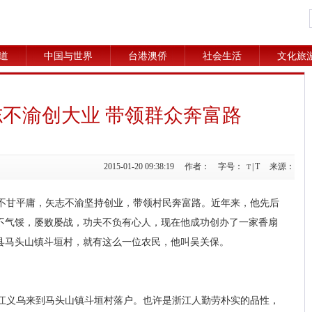
道
中国与世界
台港澳侨
社会生活
文化旅
不渝创大业 带领群众奔富路
2015-01-20 09:38:19 作者： 字号：
|
T
来源：
T
不甘平庸，矢志不渝坚持创业，带领村民奔富路。近年来，他先后
不气馁，屡败屡战，功夫不负有心人，现在他成功创办了一家香扇
县马头山镇斗垣村，就有这么一位农民，他叫吴关保。
浙江义乌来到马头山镇斗垣村落户。也许是浙江人勤劳朴实的品性，