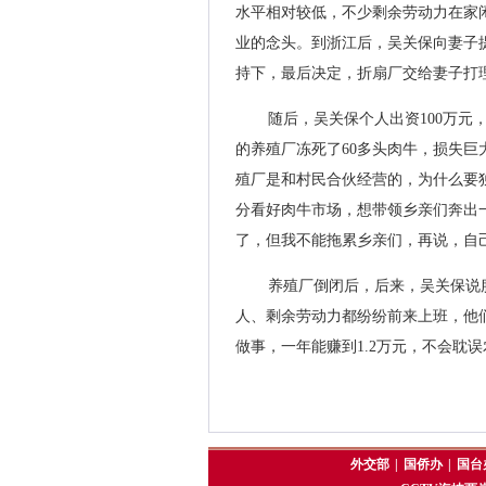
水平相对较低，不少剩余劳动力在家
业的念头。到浙江后，吴关保向妻子
持下，最后决定，折扇厂交给妻子打
随后，吴关保个人出资100万元
的养殖厂冻死了60多头肉牛，损失
殖厂是和村民合伙经营的，为什么要
分看好肉牛市场，想带领乡亲们奔出
了，但我不能拖累乡亲们，再说，自
养殖厂倒闭后，后来，吴关保说
人、剩余劳动力都纷纷前来上班，他
做事，一年能赚到1.2万元，不会耽
外交部
|
国侨办
|
国台