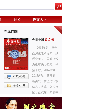
游
经济
图文天下
在线订阅
今日中国
2015-01
2014年是中国全
面深化改革元年，纵
观全年，中国政府致
力改革决心坚定，举
措果敢。2014谢幕，
2015起航，新常态，
在线试读
新挑战，转型进入攻
杂志订阅
坚战，改革进入深水
区，盘点这一年的中
国大事，可以探到中
国未来的发展脉络。