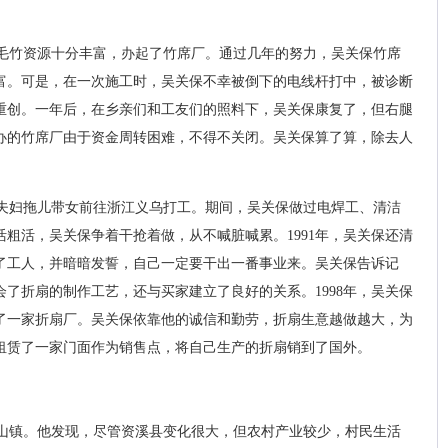
山毛竹资源十分丰富，办起了竹席厂。通过几年的努力，吴关保竹席
富。可是，在一次施工时，吴关保不幸被倒下的电线杆打中，被诊断
重创。一年后，在乡亲们和工友们的照料下，吴关保康复了，但右腿
办的竹席厂由于资金周转困难，不得不关闭。吴关保算了算，除去人
。
保夫妇拖儿带女前往浙江义乌打工。期间，吴关保做过电焊工、清洁
粗活，吴关保争着干抢着做，从不喊脏喊累。1991年，吴关保还清
了工人，并暗暗发誓，自己一定要干出一番事业来。吴关保告诉记
了折扇的制作工艺，还与买家建立了良好的关系。1998年，吴关保
了一家折扇厂。吴关保依靠他的诚信和勤劳，折扇生意越做越大，为
租赁了一家门面作为销售点，将自己生产的折扇销到了国外。
山镇。他发现，尽管资溪县变化很大，但农村产业较少，村民生活