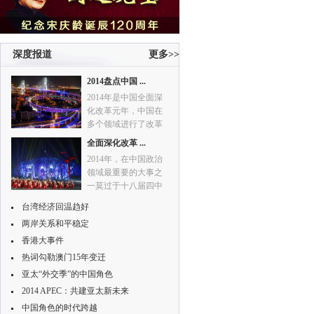
深度报道
更多>>
2014盘点中国 ...
2014年是中国全面深
化改革元年，中国在
多个领域进行了改革
的“大动作”。
全面深化改革 ...
2014年，在中国政治
领域最重要的大事之
一莫过于十八届四中
全会的召开。此次会
台湾经济回温趋好
议一致通过了《中共
两岸关系和平稳定
中央关于全面推进依
法治国若干重大问题
香港大事件
的决定》，在建设社
热词勾勒澳门15年变迁
会主义法治国家的征
亚太“外交季”的中国角色
程上树起一座新的里
2014 APEC：共建亚太新未来
程碑。
中国角色的时代跨越