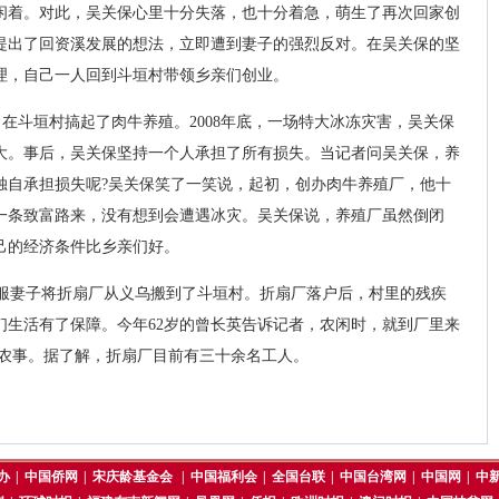
闲着。对此，吴关保心里十分失落，也十分着急，萌生了再次回家创
提出了回资溪发展的想法，立即遭到妻子的强烈反对。在吴关保的坚
理，自己一人回到斗垣村带领乡亲们创业。
，在斗垣村搞起了肉牛养殖。2008年底，一场特大冰冻灾害，吴关保
巨大。事后，吴关保坚持一个人承担了所有损失。当记者问吴关保，养
独自承担损失呢?吴关保笑了一笑说，起初，创办肉牛养殖厂，他十
一条致富路来，没有想到会遭遇冰灾。吴关保说，养殖厂虽然倒闭
己的经济条件比乡亲们好。
服妻子将折扇厂从义乌搬到了斗垣村。折扇厂落户后，村里的残疾
们生活有了保障。今年62岁的曾长英告诉记者，农闲时，就到厂里来
误农事。据了解，折扇厂目前有三十余名工人。
办
|
中国侨网
|
宋庆龄基金会
|
中国福利会
|
全国台联
|
中国台湾网
|
中国网
|
中