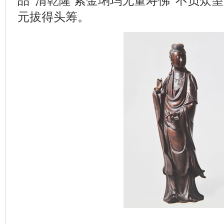
品“清乾隆 紫金琍玛无量寿佛”不负众望
元拔得头筹。