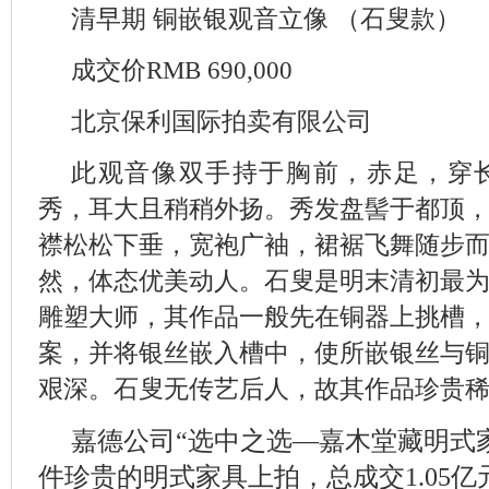
清早期 铜嵌银观音立像 （石叟款）
成交价RMB 690,000
北京保利国际拍卖有限公司
此观音像双手持于胸前，赤足，穿
秀，耳大且稍稍外扬。秀发盘髻于都顶
襟松松下垂，宽袍广袖，裙裾飞舞随步
然，体态优美动人。石叟是明末清初最
雕塑大师，其作品一般先在铜器上挑槽
案，并将银丝嵌入槽中，使所嵌银丝与
艰深。石叟无传艺后人，故其作品珍贵
嘉德公司“选中之选—嘉木堂藏明式家
件珍贵的明式家具上拍，总成交1.05