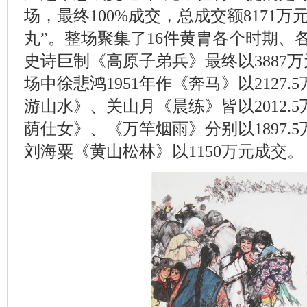
场，最终100%成交，总成交额8171万
丸”。整场聚集了16件黄胄各个时期、
史诗巨制《高原子弟兵》最终以3887
场中徐悲鸿1951年作《奔马》以2127
游山水》、关山月《晨练》皆以2012.
荫仕女》、《万竿烟雨》分别以1897.5
刘海粟《黄山松林》以1150万元成交。