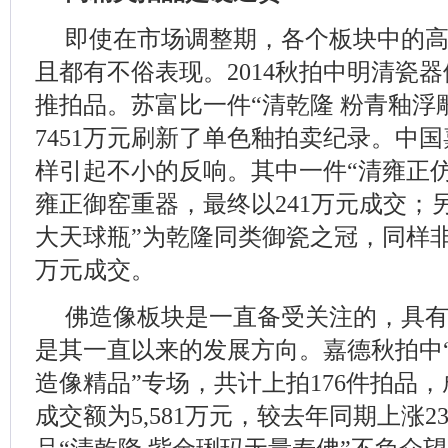
即使在市场调整期，各个板块中的
且都有不俗表现。2014秋拍中明清瓷
推拍品。苏富比一件“清乾隆 粉青釉浮
7451万元刷新了单色釉拍卖纪录。中
样引起不小的反响。其中一件“清雍正
雍正御窑重器，最终以241万元成交；另
大天球瓶”为乾隆同类御瓷之冠，同样非
万元成交。
佛造像板块是一直备受关注的，具
是其一直以来的发展方向。嘉德秋拍中
造像精品”专场，共计上拍176件拍品，成
成交额为5,581万元，较去年同期上涨2