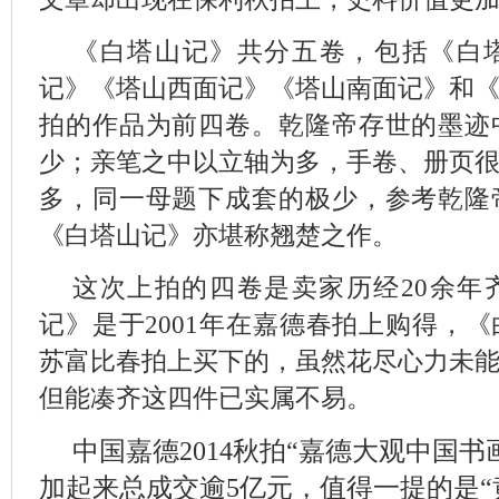
《白塔山记》共分五卷，包括《白
记》《塔山西面记》《塔山南面记》和
拍的作品为前四卷。乾隆帝存世的墨迹
少；亲笔之中以立轴为多，手卷、册页
多，同一母题下成套的极少，参考乾隆
《白塔山记》亦堪称翘楚之作。
这次上拍的四卷是卖家历经20余年
记》是于2001年在嘉德春拍上购得，
苏富比春拍上买下的，虽然花尽心力未
但能凑齐这四件已实属不易。
中国嘉德2014秋拍“嘉德大观中国
加起来总成交逾5亿元，值得一提的是“