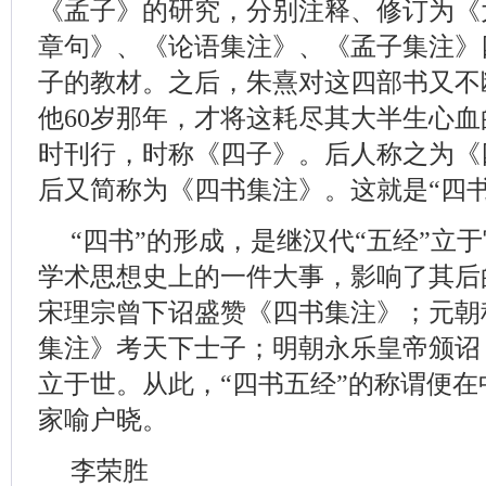
《孟子》的研究，分别注释、修订为《
章句》、《论语集注》、《孟子集注》
子的教材。之后，朱熹对这四部书又不
他60岁那年，才将这耗尽其大半生心
时刊行，时称《四子》。后人称之为《
后又简称为《四书集注》。这就是“四
“四书”的形成，是继汉代“五经”立
学术思想史上的一件大事，影响了其后
宋理宗曾下诏盛赞《四书集注》；元朝
集注》考天下士子；明朝永乐皇帝颁诏，
立于世。从此，“四书五经”的称谓便
家喻户晓。
李荣胜