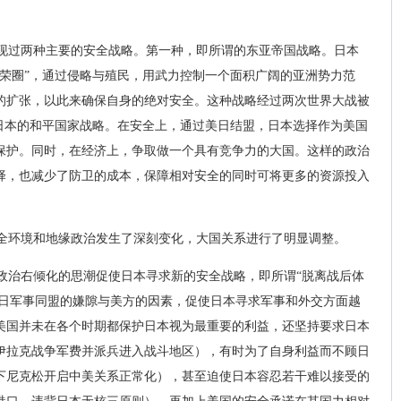
现过两种主要的安全战略。第一种，即所谓的东亚帝国战略。日本
共荣圈”，通过侵略与殖民，用武力控制一个面积广阔的亚洲势力范
的扩张，以此来确保自身的绝对安全。这种战略经过两次世界大战被
后日本的和平国家战略。在安全上，通过美日结盟，日本选择作为美国
保护。同时，在经济上，争取做一个具有竞争力的大国。这样的政治
择，也减少了防卫的成本，保障相对安全的同时可将更多的资源投入
全环境和地缘政治发生了深刻变化，大国关系进行了明显调整。
政治右倾化的思潮促使日本寻求新的安全战略，即所谓“脱离战后体
美日军事同盟的嫌隙与美方的因素，促使日本寻求军事和外交方面越
美国并未在各个时期都保护日本视为最重要的利益，还坚持要求日本
伊拉克战争军费并派兵进入战斗地区），有时为了自身利益而不顾日
下尼克松开启中美关系正常化），甚至迫使日本容忍若干难以接受的