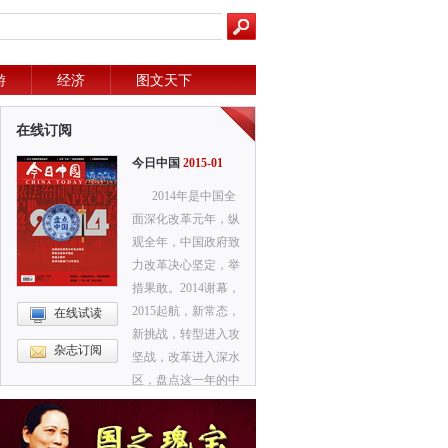
游
经济
图文天下
在线订阅
今日中国
2015-01
2014年是中国全
面深化改革元年，纵
观全年，中国政府致
力改革决心坚定，举
措果敢。2014谢幕，
2015起航，新常态，
在线试读
新挑战，转型进入攻
杂志订阅
坚战，改革进入深水
区，盘点这一年的中
国大事，可以探到中
国未来的发展脉络。