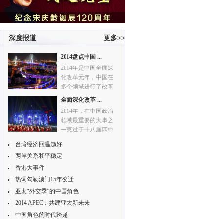
深度报道
更多>>
2014盘点中国 ...
2014年是中国全面深
化改革元年，中国在
多个领域进行了改革
的“大动作”。
全面深化改革 ...
2014年，在中国政治
领域最重要的大事之
一莫过于十八届四中
全会的召开。此次会
台湾经济回温趋好
议一致通过了《中共
两岸关系和平稳定
中央关于全面推进依
法治国若干重大问题
香港大事件
的决定》，在建设社
热词勾勒澳门15年变迁
会主义法治国家的征
亚太“外交季”的中国角色
程上树起一座新的里
2014 APEC：共建亚太新未来
程碑。
中国角色的时代跨越