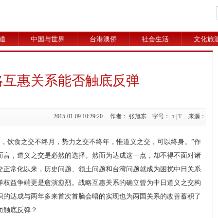
道
中国与世界
台港澳侨
社会生活
文化旅
略互惠关系能否触底反弹
2015-01-09 10:29:20 作者： 张旭东 字号：
|
T
来源：
T
日，饮食之交不终月，势力之交不终年，惟道义之交，可以终身。”作
而言，道义之交是必然的选择。然而为达成这一点，却不得不面对诸
邦交正常化以来，历史问题、领土问题和台湾问题就成为困扰中日关系
洋权益争端更是愈演愈烈。战略互惠关系的确立曾为中日道义之交构
识的达成与两年多来首次首脑会晤的实现也为两国关系的改善蓄积了
而触底反弹？