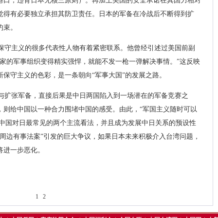
港口，违背日本无核三原则）。再加上美国的安全承诺在其国力相对
觉得有必要独立承担其防卫责任。日本的军备在冷战后不断得到扩
约束。
保守主义的很多代表性人物有着紧密联系。他曾经引述过美国前副
国家的军事组织变得精实强悍，就能不发一枪一弹解决事情。”这反映
新保守主义的色彩，是一条朝向“军事大国”的发展之路。
与扩张军备，直接后果是中日两国陷入到一场潜在的军备竞赛之
，则给中国以一种合力围堵中国的感受。由此，“军国主义随时可以
了中国对日最常见的两个主流看法，并且成为发展中日关系的预设性
台“周边有事法案”引发的巨大争议，如果日本未来积极介入台湾问题，
将进一步恶化。
1
2