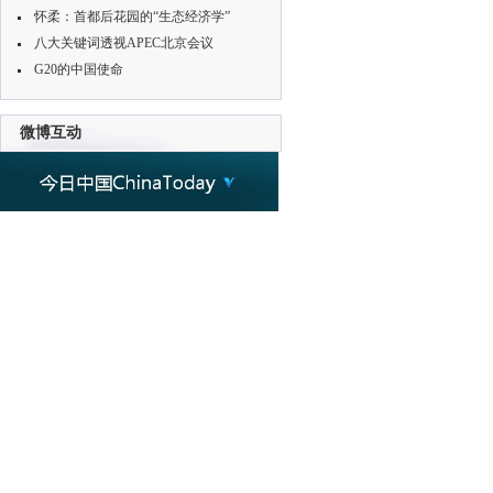
怀柔：首都后花园的“生态经济学”
八大关键词透视APEC北京会议
G20的中国使命
微博互动