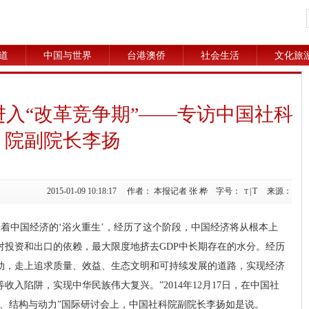
道
中国与世界
台港澳侨
社会生活
文化旅
入“改革竞争期”——专访中国社科
院副院长李扬
2015-01-09 10:18:17 作者： 本报记者 张 桦 字号：
|
T
来源：
T
味着中国经济的‘浴火重生’，经历了这个阶段，中国经济将从根本上
对投资和出口的依赖，最大限度地挤去GDP中长期存在的水分。经历
动，走上追求质量、效益、生态文明和可持续发展的道路，实现经济
入陷阱，实现中华民族伟大复兴。”2014年12月17日，在中国社
度、结构与动力”国际研讨会上，中国社科院副院长李扬如是说。