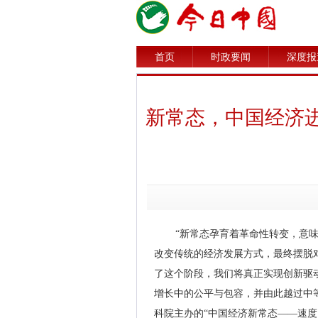
首页
时政要闻
深度报
新常态，中国经济进
“新常态孕育着革命性转变，意
改变传统的经济发展方式，最终摆脱
了这个阶段，我们将真正实现创新驱
增长中的公平与包容，并由此越过中等收
科院主办的“中国经济新常态——速