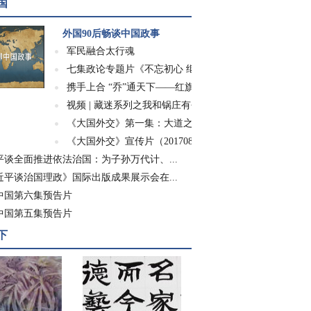
国
外国90后畅谈中国政事
军民融合太行魂
七集政论专题片《不忘初心 继续前进》
携手上合 “乔”通天下——红旗渠精神走进世...
视频 | 藏迷系列之我和锅庄有个约会
《大国外交》第一集：大道之行
《大国外交》宣传片（20170826）
平谈全面推进依法治国：为子孙万代计、...
近平谈治国理政》国际出版成果展示会在...
中国第六集预告片
中国第五集预告片
下