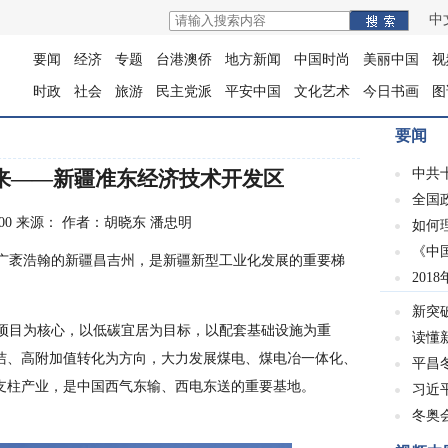
中
要闻
经济
专题
台港澳侨
地方新闻
中国时尚
美丽中国
视
时政
社会
旅游
民主党派
平安中国
文化艺术
今日书画
图
要闻
中共
来——新疆准东经济技术开发区
全国
7:25:00 来源： 作者：胡晓东 潘忠明
如何
《中
广袤浩翰的新疆昌吉州，是新疆新型工业化发展的重要梯
201
新突
项目为核心，以低碳宜居为目标，以配套基础设施为重
读懂
洁、高附加值转化为方向，大力发展煤电、煤电冶一体化、
平昌冬
支柱产业，是中国西气东输、西电东送的重要基地。
习近
冬奥会