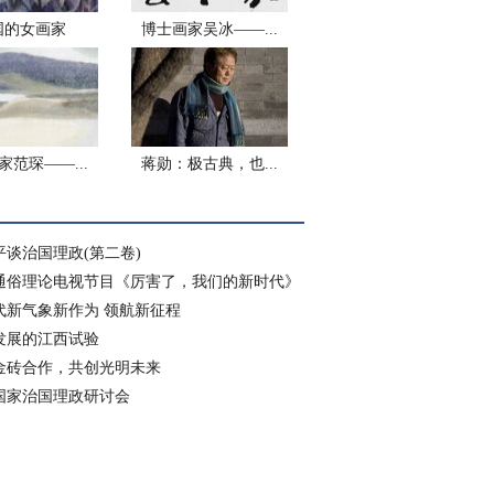
国的女画家
博士画家吴冰——...
家范琛——...
蒋勋：极古典，也...
平谈治国理政(第二卷)
通俗理论电视节目《厉害了，我们的新时代》
代新气象新作为 领航新征程
发展的江西试验
金砖合作，共创光明未来
国家治国理政研讨会