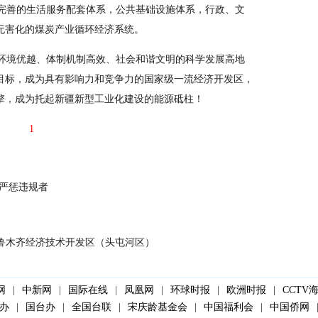
成完善的生活服务配套体系，公共基础设施体系，行政、文
无害化的煤炭产业循环经济系统。
环境优越、体制机制高效、社会和谐文明的科学发展高地
目标，成为具有影响力和竞争力的国家级一流经济开发区，
擎，成为托起新疆新型工业化建设的能源砥柱！
1
将严惩违规者
鲁木齐经济技术开发区（头屯河区）
网
|
中新网
|
国际在线
|
凤凰网
|
环球时报
|
欧洲时报
|
CCTV
办
|
国台办
|
全国台联
|
宋庆龄基金会
|
中国福利会
|
中国侨网