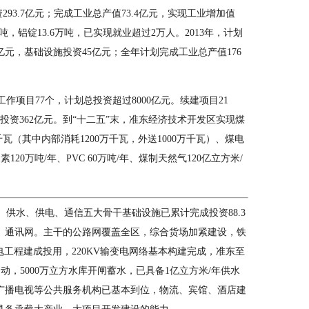
293.7亿元；完成工业总产值73.4亿元，实现工业增加值
.8万吨，铝锭13.6万吨，已实现就业超过2万人。2013年，计划
2亿元，基础设施投资45亿元；全年计划完成工业总产值176
工作项目77个，计划总投资超过8000亿元。续建项目21
投资362亿元。到“十二五”末，准东经济技术开发区实现煤
万千瓦（其中内部消耗1200万千瓦，外送1000万千瓦）、煤电
素120万吨/年、PVC 60万吨/年、煤制天然气120亿立方米/
供水、供电、通信五大骨干基础设施已累计完成投资88.3
、通讯网。主干的公路网覆盖全区，综合货场加紧建设，铁
电工程建成投用，220KV输变电网络基本构建完成，准东至
启动，5000万立方水库开闸蓄水，已具备1亿立方米/年供水
广播电视等公共服务机构已基本到位，物流、宾馆、酒店建