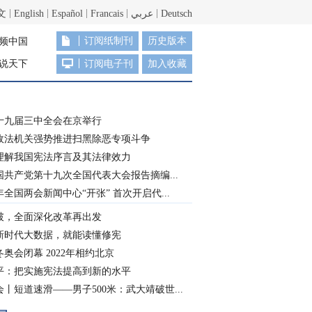
文
English
Español
Francais
عربي
Deutsch
订阅纸制刊
历史版本
频中国
说天下
订阅电子刊
加入收藏
十九届三中全会在京举行
政法机关强势推进扫黑除恶专项斗争
理解我国宪法序言及其法律效力
国共产党第十九次全国代表大会报告摘编...
8年全国两会新闻中心“开张” 首次开启代...
破，全面深化改革再出发
新时代大数据，就能读懂修宪
奥会闭幕 2022年相约北京
平：把实施宪法提高到新的水平
丨短道速滑——男子500米：武大靖破世...