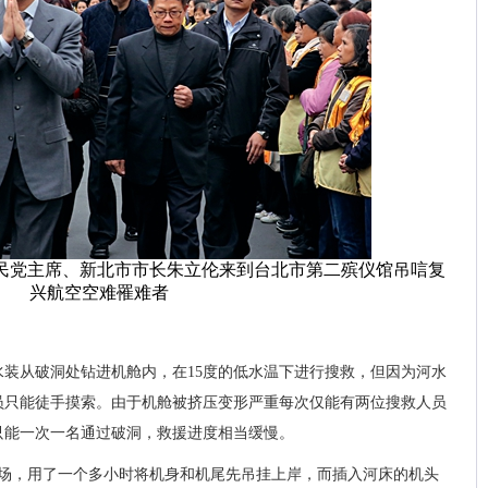
国国民党主席、新北市市长朱立伦来到台北市第二殡仪馆吊唁复
兴航空空难罹难者
装从破洞处钻进机舱内，在15度的低水温下进行搜救，但因为河水
员只能徒手摸索。由于机舱被挤压变形严重每次仅能有两位搜救人员
只能一次一名通过破洞，救援进度相当缓慢。
现场，用了一个多小时将机身和机尾先吊挂上岸，而插入河床的机头