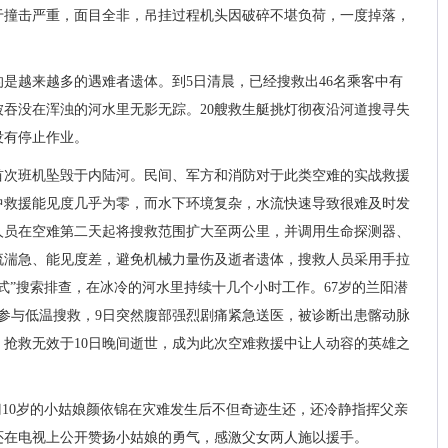
由于撞击严重，面目全非，吊挂过程机头因破碎不堪负荷，一度掉落，
是越来越多的遇难者遗体。到5日清晨，已经搜救出46名乘客中有
人被吞没在浑浊的河水里无影无踪。20艘救生艇挑灯彻夜沿河道搜寻失
没有停止作业。
首次班机坠毁于内陆河。民间、军方和消防对于此类空难的实战救援
中救援能见度几乎为零，而水下环境复杂，水流快速导致很难及时发
人员在空难第二天起将搜救范围扩大至两公里，并调用生命探测器、
流湍急、能见度差，避免机械力量伤及逝者遗体，搜救人员采用手拉
式”搜索排查，在冰冷的河水里持续十几个小时工作。67岁的兰阳潜
参与低温搜救，9日突然腹部强烈剧痛紧急送医，被诊断出患髂动脉
抢救无效于10日晚间逝世，成为此次空难救援中让人动容的英雄之
门10岁的小姑娘颜依锦在灾难发生后不但奇迹生还，还冷静指挥父亲
还在电视上公开赞扬小姑娘的勇气，感激父女两人施以援手。