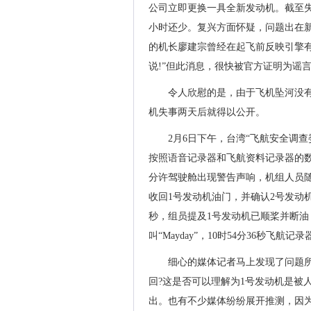
公司立即更换一具全新发动机。截至失事
小时还少。复兴方面怀疑，问题出在
的机长廖建宗曾经在起飞前反映引擎
说!”但此消息，很快被官方证明为谣
令人欣慰的是，由于飞机坠河没
机失事两天后就得以公开。
2月6日下午，台湾“飞航安全调
按照语音记录器和飞航资料记录器的数据
分许驾驶舱出现警告声响，机组人员随即
收回1号发动机油门，并确认2号发动机熄
秒，组员提及1号发动机已顺桨并断油，
叫“Mayday”，10时54分36秒飞航
细心的媒体记者马上发现了问题所
回?这是否可以理解为1号发动机是被
出。也有不少媒体纷纷展开推测，因