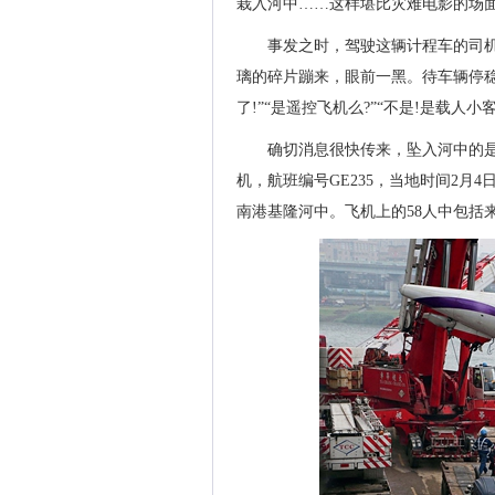
栽入河中……这样堪比灾难电影的场面，
事发之时，驾驶这辆计程车的司
璃的碎片蹦来，眼前一黑。待车辆停
了!”“是遥控飞机么?”“不是!是载人
确切消息很快传来，坠入河中的是台
机，航班编号GE235，当地时间2月
南港基隆河中。飞机上的58人中包括