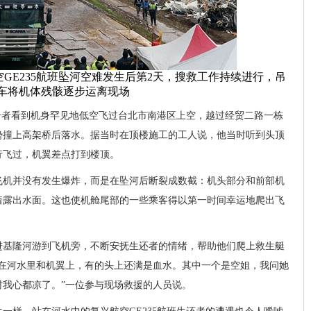
航空GE235航班坠河空难发生后第2天，搜救工作持续进行，吊
车将机体残骸逐步运离现场
目击者看到机身罕见地低空飞过台北市南港区上空，越过经贸二路一栋
姿势撞上高架桥后落水。据当时在顶楼施工的工人说，他当时听到头顶
行飞过，机翼差点打到楼顶。
飞机并没有发生爆炸，而是在坠河后断裂成数截：机头部分和前部机
着露出水面。这也使机舱尾部的一些乘客得以第一时间幸运地爬出飞
进基隆河游到飞机旁，不断安抚生还者的情绪，帮助他们爬上救生艇
站在河水里和机翼上，有的头上还满是血水。其中一个是空姐，我问她
时我心都凉了。”一位参与现场救援的人员说。