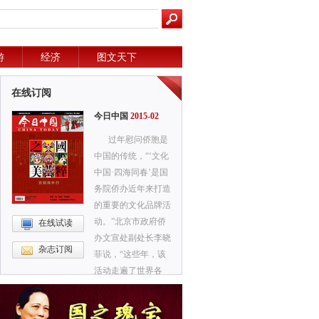
游
经济
图文天下
在线订阅
今日中国
2015-02
过年慰问侨胞是
中国的传统，“‘文化
中国·四海同春’是国
务院侨办近年来打造
的重要的文化品牌活
动。”北京市政府侨
在线试读
办文宣处副处长李晓
杂志订阅
菲说，“这些年，该
活动走遍了世界各
地，影响极大，在海
外被誉为‘海外春