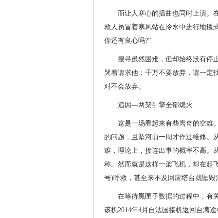
而让人寒心的插曲也同时上演。在现
救人员冒着寒风站在冷水中进行地毯
你还有良心吗?”
搜寻虽然困难，但却始终没有停
哭着请求他：千万不要放弃，请一定
对不会放弃。
追因—两架引擎全部熄火
这是一场看起来有些离奇的空难
的问题，且坠河前一周才作过维修。从
难，理论上，接连出事的概率不高。从
称。然而就是这样一架飞机，却在起飞后
号)呼救，甚至来不及回应塔台就坠毁
在等待黑匣子数据的过程中，有
该机2014年4月自法国接机返回台湾途