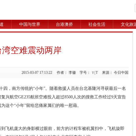
道
中国与世界
台港澳侨
社会生活
文化旅
台湾空难震动两岸
2015-03-07 17:13:22 作者： 李徽 字号：
|
T
来源： 今日中国
T
月二十四，南方传统的“小年”。随着救援人员在台北基隆河寻获最后一名
兴航空GE235航班空难投入超过8500人次的搜救工作经过9天宣告
成为这个“小年”留给悲痛家属们的唯一慰藉。
看到飞机庞大的身影横过眼前，前方的计程车被机翼扫中，飞机旋即