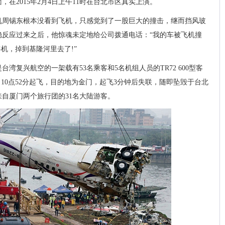
在2015年2月4日上午11时在台北市区真实上演。
机周锡东根本没看到飞机，只感觉到了一股巨大的撞击，继而挡风玻
稳反应过来之后，他惊魂未定地给公司拨通电话：“我的车被飞机撞
小客机，掉到基隆河里去了!”
湾复兴航空的一架载有53名乘客和5名机组人员的TR72 600型客
4日10点52分起飞，目的地为金门，起飞3分钟后失联，随即坠毁于台北
来自厦门两个旅行团的31名大陆游客。