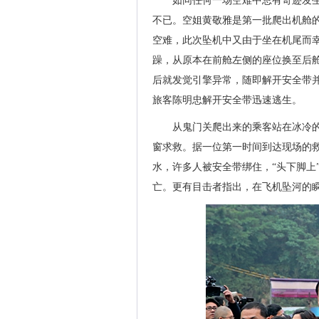
如同任何一场空难中总有奇迹发生
不已。空姐黄敬雅是第一批爬出机舱的
空难，此次坠机中又由于坐在机尾而
躁，从原本在前舱左侧的座位换至后舱
后就发觉引擎异常，随即解开安全带
旅客陈明忠解开安全带迅速逃生。
从鬼门关爬出来的乘客站在冰冷
窗求救。据一位第一时间到达现场的
水，许多人被安全带绑住，“头下脚上
亡。更有目击者指出，在飞机坠河的