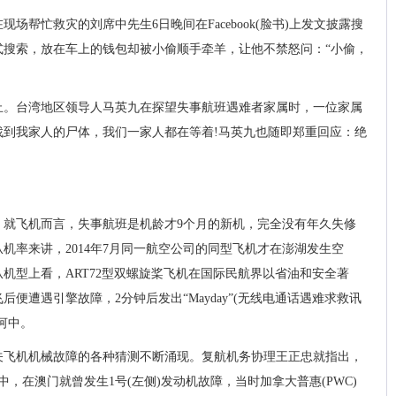
场帮忙救灾的刘席中先生6日晚间在Facebook(脸书)上发文披露搜
式搜索，放在车上的钱包却被小偷顺手牵羊，让他不禁怒问：“小偷，
止。台湾地区领导人马英九在探望失事航班遇难者家属时，一位家属
找到我家人的尸体，我们一家人都在等着!马英九也随即郑重回应：绝
。就飞机而言，失事航班是机龄才9个月的新机，完全没有年久失修
机率来讲，2014年7月同一航空公司的同型飞机才在澎湖发生空
机型上看，ART72型双螺旋桨飞机在国际民航界以省油和安全著
便遭遇引擎故障，2分钟后发出“Mayday”(无线电通话遇难求救讯
河中。
关飞机机械故障的各种猜测不断涌现。复航机务协理王正忠就指出，
中，在澳门就曾发生1号(左侧)发动机故障，当时加拿大普惠(PWC)