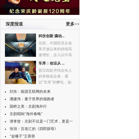
晚’。”
深度报道
更多>>
科技创新 撬动...
当前，中国经济从改
革开放以来的持续高
速增长，步入以中高
速增长的新常态，这
车库：创业从 ...
不仅意味着经济增速
昔日四处寻找合伙人
的放缓，更意味着经
的草根创业者，通
济增长动力的转换和
过“车库”的孵化，如
经济发展方式的转
今，都有了自己的一
变。依靠科技创新驱
刘东：能源互联网的未来
方领地。
动，实现经济发展方
潘建伟：量子世界的领跑者
式转变，既是大势所
国粹之美：京剧海外行
趋，也是形势所迫。
京剧唱响“海外春晚”
谭孝曾：京剧不仅是一门艺术，更是一
种文化
张澍：百老汇的《四郎探母》
“金嗓子”王蓉蓉