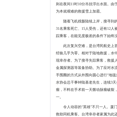
则在夜间11时10分吊挂浮出水面。
为本就艰难的救援雪上加霜。
随着飞机残骸陆续上岸，搜寻到的
31名乘客死亡、15人受伤，还有12
踪乘客，在能见度极差的条件下始终
此次复兴空难，是台湾民航史上
经验几乎为零。相对于陆地救援，水
现幸存者。为了搜寻失踪乘客，救援
金属探测器等装备协助。为了应对水
手围圈的方式从外围向圆心进行“地毯
水协会总干事钟陆基老先生，连续3天
瘤，不料在手术前一天髂动脉瘤破裂，
一。
令人动容的“英雄”不只一人。厦
救助同机乘客。台湾幸存者家属为此