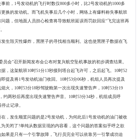
前，1号发动机的飞行时数仅800多小时，比2号发动机的1000多
新更换的发动机。而飞机失事后几个小时，网络上有爆料称失事航班
有问题，但地面人员担心检查将导致航班延误而罚款回应“飞完这班再
言。
有发生毁灭性爆炸，黑匣子的寻找相当顺利。这也使黑匣子数据在飞
查委员会”召开新闻发布会公布对复兴航空坠机事故的初步调查结果。
，这架航班10时51分13秒接到塔台起飞许可，之后起飞。10时52
提及将1号发动机油门收回。10时53分06秒，机组人员再次提及
火，10时53分18秒驾驶舱第一次出现失速警告声，10时53分19
约两秒后再度出现失速警告声音。10时53分34秒，机组成员呼
记录器停止记录。
在，发生顺桨问题的是2号发动机，为何此后1号发动机的油门被收
人为关闭了?单纯从数据呈现的内容看，这个问题的答案似乎呼之欲
为如果是只有一个引擎故障，飞行员完全可以依靠另一引擎成功迫