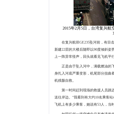
2015年2月5日，台湾复兴
在复兴航班GE235坠河前，有
新建22层的大楼后随即以90度倾斜
上一阵异常怪声，回头就看见飞机平
正是由于坠入河中，满载燃油的
身扎入河底严重变形，机尾部分扭曲
机残骸自救。
第一时间赶到现场的救援人员跳
送往岸边。“我看到有大约10名乘客
飞机上有多少乘客，她说有53人，当