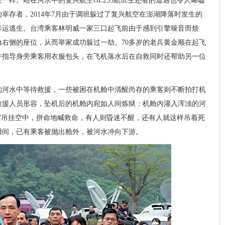
一样。站在河水中的复兴航空GE235航班生还者的遭遇也令人唏嘘
幸存者，2014年7月由于调班躲过了复兴航空在澎湖降落时发生的
幸运逃生。台湾乘客林明威一家三口起飞前由于感到引擎噪音而烦
右侧的座位，从而举家成功躲过一劫。70多岁的老兵黄金顺在起飞
并指导身旁乘客用衣服包头，在飞机落水后在自救同时还帮助另一位
的河水中等待救援，一些被困在机舱中清醒尚存的乘客则不断拍打机
救援人员形容，坠机后的机舱内宛如人间炼狱：机舱内灌入浑浊的河
”吊挂空中，拼命地喊救命，有人则昏迷不醒，还有人就这样吊着死
瞬间，已有乘客被抛出舱外，被河水冲向下游。