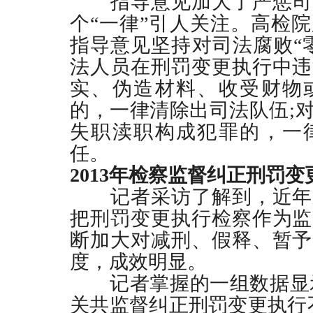
指导意见加大了严惩司
个“一律”引人关注。高检
指导意见坚持对司法腐败“
法人员在刑罚变更执行中违
实、伪造材料、收受财物
的，一律清除出司法队伍
;
失职渎职构成犯罪的，一
任。
2013
年检察监督纠正刑罚变
记者采访了解到，近年
把刑罚变更执行检察作为监
断加大对减刑、假释、暂予
度，成效明显。
记者掌握的一组数据显
关共监督纠正刑罚变更执行