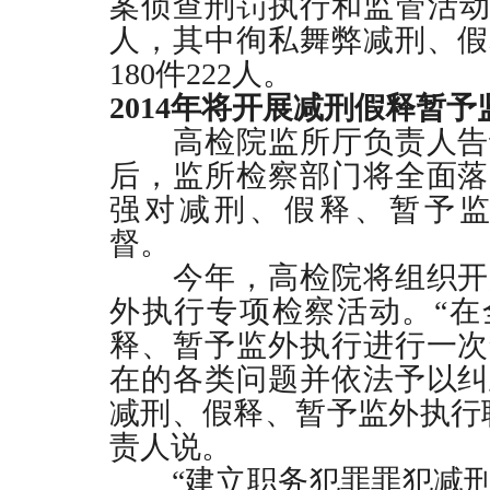
案侦查刑罚执行和监管活
人，其中徇私舞弊减刑、假
180
件
222
人。
2014
年将开展减刑假释暂予
高检院监所厅负责人告
后，监所检察部门将全面落
强对减刑、假释、暂予
督。
今年，高检院将组织开
外执行专项检察活动。“在
释、暂予监外执行进行一次
在的各类问题并依法予以纠
减刑、假释、暂予监外执行
责人说。
“建立职务犯罪罪犯减刑