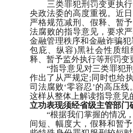
三类罪犯刑罚变更执行
央政法委的高度重视。近日
严格规范减刑、假释、暂予
法腐败的指导意见，要求严
金融管理秩序和金融诈骗犯
包庇、纵容
)
黑社会性质组
释、暂予监外执行等刑罚
“指导意见对三类罪犯刑
作出了从严规定
;
同时也给
司法腐败
‘
零容忍
’
的高压线
这样从整体上解读指导意见
立功表现须经省级主管部门
“根据我们掌握的情况，
间短、幅度大，假释和暂予
些特殊身份罪犯服刑较短时