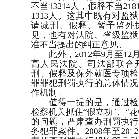
不当
13214
人，假释不当
218
1313
人。这其中既有对监狱
请减刑、假释、暂予监外
见，也有对法院、省级监狱
准不当提出的纠正意见。
此外，
2012
年
9
月至
12
高人民法院、司法部联合
刑、假释及保外就医专项检
罪罪犯刑罚执行的总体情况
作机制。
值得一提的是，通过检
检察机关抓住“假立功”、“
的问题，严肃查办刑罚执行
务犯罪案件。
2008
年至
2012