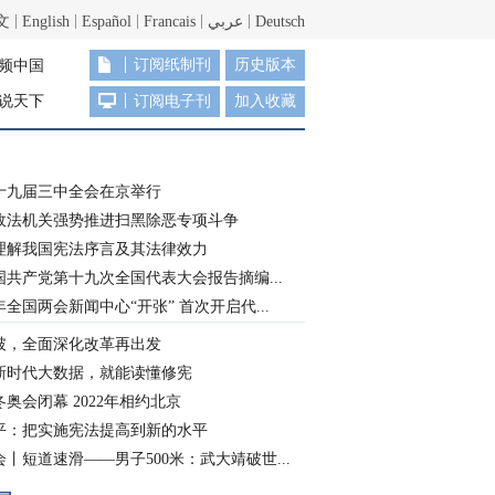
文
English
Español
Francais
عربي
Deutsch
订阅纸制刊
历史版本
频中国
说天下
订阅电子刊
加入收藏
十九届三中全会在京举行
政法机关强势推进扫黑除恶专项斗争
理解我国宪法序言及其法律效力
国共产党第十九次全国代表大会报告摘编...
8年全国两会新闻中心“开张” 首次开启代...
破，全面深化改革再出发
新时代大数据，就能读懂修宪
奥会闭幕 2022年相约北京
平：把实施宪法提高到新的水平
丨短道速滑——男子500米：武大靖破世...