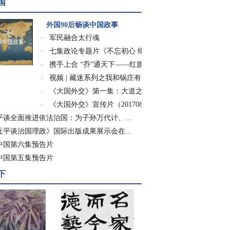
国
外国90后畅谈中国政事
军民融合太行魂
七集政论专题片《不忘初心 继续前进》
携手上合 “乔”通天下——红旗渠精神走进世...
视频 | 藏迷系列之我和锅庄有个约会
《大国外交》第一集：大道之行
《大国外交》宣传片（20170826）
平谈全面推进依法治国：为子孙万代计、...
近平谈治国理政》国际出版成果展示会在...
中国第六集预告片
中国第五集预告片
下