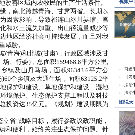
视频中
地改善区域内农牧民的生产生活条件。
缘，南北跨越青海、甘肃两省。长期以
为因素影响，导致祁连山冰川萎缩、雪
化和水土流失加重、出山径流量减少等
边地区经济社会可持续发展，而且对我
严重威胁。
(青海)和北坡(甘肃)，行政区域涉及甘
、行委)，总面积159468.8平方公里,
个乡镇及山丹马场，面积96343.6平方公
习近
《习
60个乡镇及大通牛场，面积63125.2平
法治
地保护和建设、草地保护和建设、湿地
法治
环境保护、生态保护支撑工程以及科技
图说天
总投资达35亿元。《规划》建设期限为
立省”战略目标，履行参政议政职能，
优势和便利，始终关注生态保护问题。针