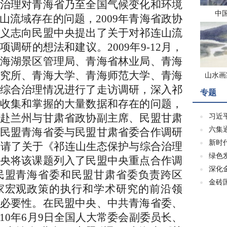
治理对青海省乃至全国气候变化和环境
中
山流域存在的问题，2009年青海省政协
义志向民盟中央提出了关于对祁连山流
调研的想法和建议。2009年9-12月，
海湖景区管理局、青海省林业局、青海
究所、青海大学、青海师范大学、青海
山水画
综合治理情况进行了走访调研，深入祁
专题
收集和掌握的大量数据和存在的问题，
赴兰州与甘肃省政协副主席、民盟甘肃
习近
六集
民盟青海省委与民盟甘肃省委合作调研
新时
央申请了关于《祁连山生态保护与综合治理
绿色
央将该课题列入了民盟中央重点合作调
深化
民盟青海省委和民盟甘肃省委负责跨区
金砖
家宏观政策的执行和学术研究的前沿领
必要性。在民盟中央、中共青海省委、
10年6月9日全国人大常委会副委员长、