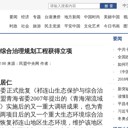
中
要闻
经济
专题
台港澳侨
地方新闻
中国时尚
美丽中国
视
时政
社会
旅游
民主党派
平安中国
文化艺术
今日书画
图
要闻
中共
综合治理规划工程获得立项
全国
10:32:00 来源：民盟中央网 作者：
如何
《中
201
李居仁
新突
发改委正式批复《祁连山生态保护与综合治
读懂
这是民盟青海省委2007年提出的《青海湖流域
平昌冬
》实施后的又一重大调研成果，也为青
习近
两项目后的又一个重大生态环境综合治
冬奥会
恢复祁连山地区生态环境，维护该地区