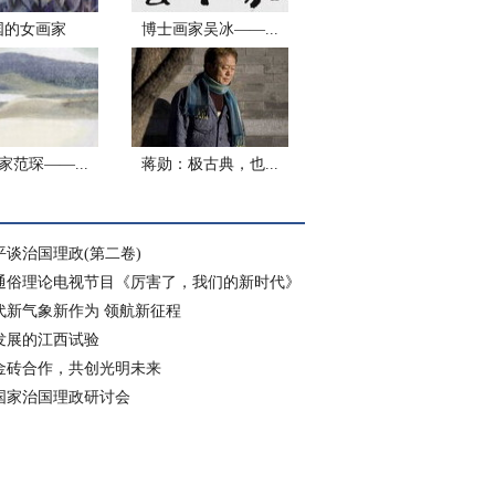
国的女画家
博士画家吴冰——...
家范琛——...
蒋勋：极古典，也...
平谈治国理政(第二卷)
通俗理论电视节目《厉害了，我们的新时代》
代新气象新作为 领航新征程
发展的江西试验
金砖合作，共创光明未来
国家治国理政研讨会