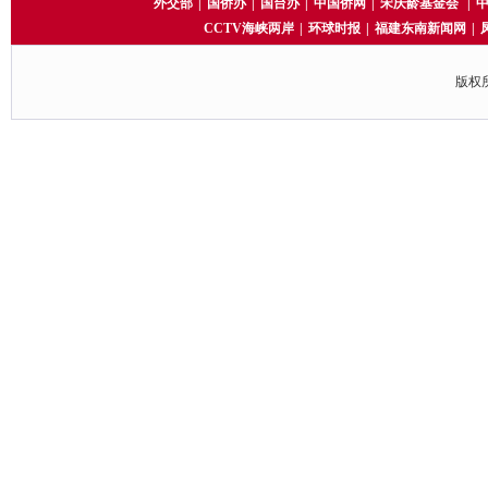
外交部
|
国侨办
|
国台办
|
中国侨网
|
宋庆龄基金会
|
CCTV海峡两岸
|
环球时报
|
福建东南新闻网
|
版权