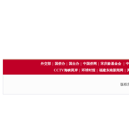
外交部
|
国侨办
|
国台办
|
中国侨网
|
宋庆龄基金会
|
CCTV海峡两岸
|
环球时报
|
福建东南新闻网
|
版权