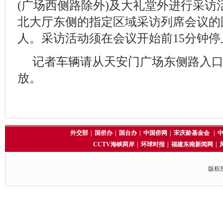
(广场西侧路除外)及大礼堂外进行采访
北大厅东侧的指定区域采访列席会议的
人。采访活动须在会议开始前15分钟停
记者车辆请从天安门广场东侧路入
放。
外交部
|
国侨办
|
国台办
|
中国侨网
|
宋庆龄基金会
|
CCTV海峡两岸
|
环球时报
|
福建东南新闻网
|
版权