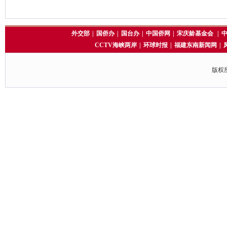
外交部
|
国侨办
|
国台办
|
中国侨网
|
宋庆龄基金会
|
CCTV海峡两岸
|
环球时报
|
福建东南新闻网
|
版权