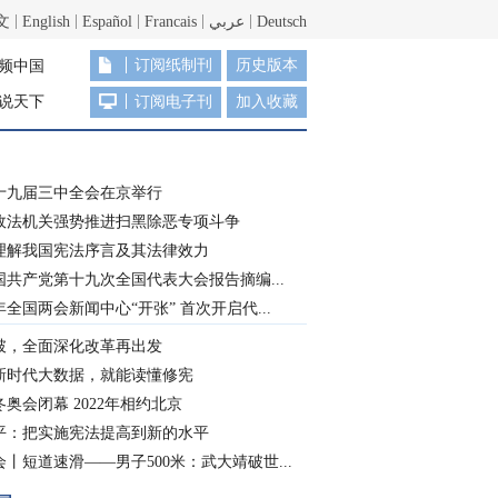
文
English
Español
Francais
عربي
Deutsch
订阅纸制刊
历史版本
频中国
说天下
订阅电子刊
加入收藏
十九届三中全会在京举行
政法机关强势推进扫黑除恶专项斗争
理解我国宪法序言及其法律效力
国共产党第十九次全国代表大会报告摘编...
8年全国两会新闻中心“开张” 首次开启代...
破，全面深化改革再出发
新时代大数据，就能读懂修宪
奥会闭幕 2022年相约北京
平：把实施宪法提高到新的水平
丨短道速滑——男子500米：武大靖破世...