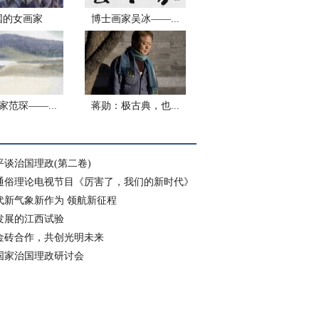
国的女画家
博士画家吴冰——...
家范琛——...
蒋勋：极古典，也...
平谈治国理政(第二卷)
通俗理论电视节目《厉害了，我们的新时代》
代新气象新作为 领航新征程
发展的江西试验
金砖合作，共创光明未来
国家治国理政研讨会