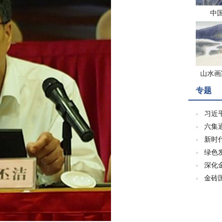
中
山水画
专题
习近
六集
新时
绿色
深化
金砖