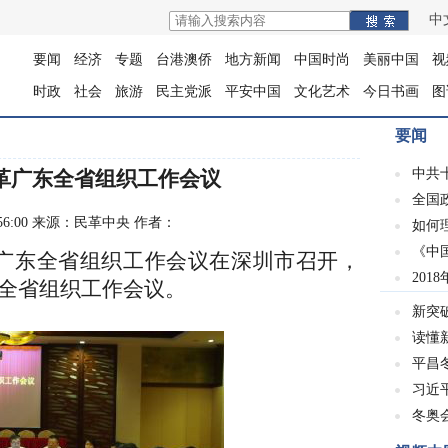
中
要闻
经济
专题
台港澳侨
地方新闻
中国时尚
美丽中国
视
时政
社会
旅游
民主党派
平安中国
文化艺术
今日书画
图
要闻
中共
革广东全省组织工作会议
全国
 13:56:00 来源：民革中央 作者：
如何
《中
民革广东全省组织工作会议在深圳市召开，
201
全省组织工作会议。
新突
读懂
平昌冬
习近
冬奥会