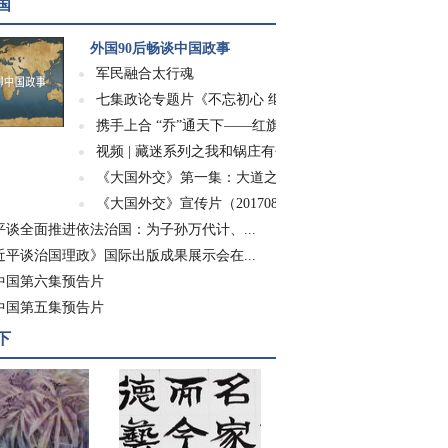
国
外国90后畅谈中国政事
军民融合太行魂
七集政论专题片《不忘初心 继续前进》
携手上合 “乔”通天下——红旗渠精神走进世...
视频 | 藏迷系列之我和锅庄有个约会
《大国外交》第一集：大道之行
《大国外交》宣传片（20170826）
平谈全面推进依法治国：为子孙万代计、...
近平谈治国理政》国际出版成果展示会在...
中国第六集预告片
中国第五集预告片
下