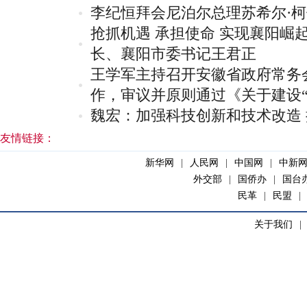
李纪恒拜会尼泊尔总理苏希尔·
抢抓机遇 承担使命 实现襄阳崛
长、襄阳市委书记王君正
王学军主持召开安徽省政府常务
作，审议并原则通过《关于建设“
魏宏：加强科技创新和技术改造
友情链接：
新华网
|
人民网
|
中国网
|
中新
外交部
|
国侨办
|
国台
民革
|
民盟
|
关于我们
|