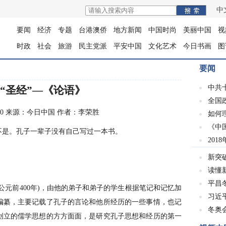
中
要闻
经济
专题
台港澳侨
地方新闻
中国时尚
美丽中国
视
时政
社会
旅游
民主党派
平安中国
文化艺术
今日书画
图
要闻
中共
“圣经”—《论语》
全国
9:10:00 来源：今日中国 作者：李荣胜
如何
《中
是。孔子一辈子没有自己写过一本书。
201
新突
读懂
平昌冬
元前400年)，由他的弟子和弟子的学生根据笔记和记忆加
习近
编纂，主要记载了孔子的言论和他所经历的一些事情，也记
冬奥会
创立的儒学思想的方方面面，是研究孔子思想和经历的第一