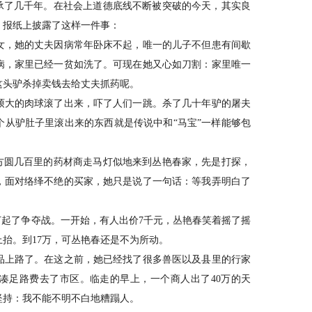
传承了几千年。在社会上道德底线不断被突破的今天，其实良
：报纸上披露了这样一件事：
，她的丈夫因病常年卧床不起，唯一的儿子不但患有间歇
病，家里已经一贫如洗了。可现在她又心如刀割：家里唯一
这头驴杀掉卖钱去给丈夫抓药呢。
大的肉球滚了出来，吓了人们一跳。杀了几十年驴的屠夫
个从驴肚子里滚出来的东西就是传说中和“马宝”一样能够包
圆几百里的药材商走马灯似地来到丛艳春家，先是打探，
，面对络绎不绝的买家，她只是说了一句话：等我弄明白了
起了争夺战。一开始，有人出价7千元，丛艳春笑着摇了摇
抬。到17万，可丛艳春还是不为所动。
上路了。在这之前，她已经找了很多兽医以及县里的行家
凑足路费去了市区。临走的早上，一个商人出了40万的天
坚持：我不能不明不白地糟蹋人。