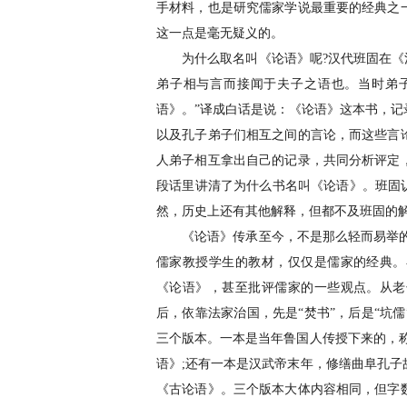
手材料，也是研究儒家学说最重要的经典之
这一点是毫无疑义的。
为什么取名叫《论语》呢?汉代班固在《汉
弟子相与言而接闻于夫子之语也。当时弟
语》。”译成白话是说：《论语》这本书，
以及孔子弟子们相互之间的言论，而这些言
人弟子相互拿出自己的记录，共同分析评定
段话里讲清了为什么书名叫《论语》。班固认为
然，历史上还有其他解释，但都不及班固的
《论语》传承至今，不是那么轻而易举的事
儒家教授学生的教材，仅仅是儒家的经典。
《论语》，甚至批评儒家的一些观点。从老
后，依靠法家治国，先是“焚书”，后是“坑
三个版本。一本是当年鲁国人传授下来的，
语》;还有一本是汉武帝末年，修缮曲阜孔
《古论语》。三个版本大体内容相同，但字