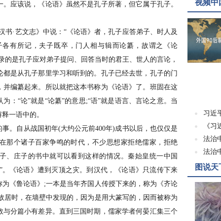
视频中
一。应该说，《论语》虽然不是孔子所著，但它属于孔子。
书·艺文志》中说：“《论语》者，孔子应答弟子、时人及
子各有所记，夫子既卒，门人相与辑而论纂，故谓之《论
记录的是孔子应对弟子提问、回答当时的君王、世人的言论，
论都是从孔子那里学习和听到的。孔子已经去世，孔子的门
，并编纂起来。所以就把这本书称为《论语》了。班固在这
：“论”就是“论纂”的意思;“语”就是语言、言论之意。当
习近
解释一语中的。
《习
。自从战国初年(大约公元前400年)成书以后，也仅仅是
法治
在那个诸子百家争鸣的时代，不少思想家拒绝儒家，拒绝
法治
子、庄子的书中就可以看到这样的情况。秦始皇统一中国
图说天
儒”。《论语》遭到灭顶之灾。到汉代，《论语》只流传下来
称为《鲁论语》;一本是当年齐国人传授下来的，称为《齐论
子故居时，在墙壁中发现的，因为是用大篆写的，因而被称为
数与分篇小有差异。直到三国时期，儒家学者何晏汇集三个