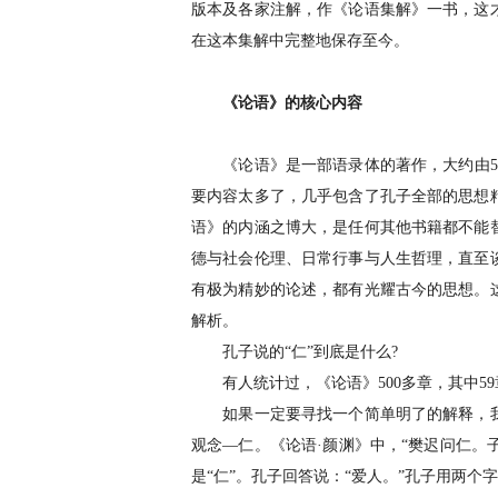
版本及各家注解，作《论语集解》一书，这
在这本集解中完整地保存至今。
《论语》的核心内容
《论语》是一部语录体的著作，大约由500
要内容太多了，几乎包含了孔子全部的思想
语》的内涵之博大，是任何其他书籍都不能
德与社会伦理、日常行事与人生哲理，直至
有极为精妙的论述，都有光耀古今的思想。
解析。
孔子说的“仁”到底是什么?
有人统计过，《论语》500多章，其中59章提
如果一定要寻找一个简单明了的解释，我
观念—仁。《论语·颜渊》中，“樊迟问仁。子曰：
是“仁”。孔子回答说：“爱人。”孔子用两个