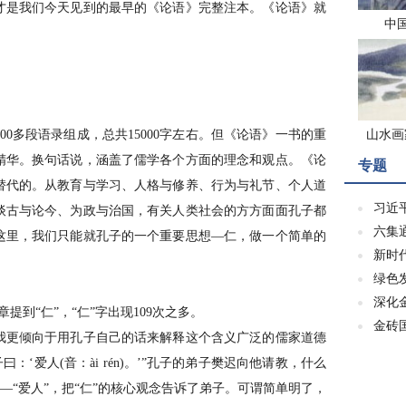
才是我们今天见到的最早的《论语》完整注本。《论语》就
中
多段语录组成，总共15000字左右。但《论语》一书的重
山水画
精华。换句话说，涵盖了儒学各个方面的理念和观点。《论
专题
替代的。从教育与学习、人格与修养、行为与礼节、个人道
习近
谈古与论今、为政与治国，有关人类社会的方方面面孔子都
六集
这里，我们只能就孔子的一个重要思想—仁，做一个简单的
新时
绿色
深化
到“仁”，“仁”字出现109次之多。
金砖
更倾向于用孔子自己的话来解释这个含义广泛的儒家道德
‘爱人(音：ài rén)。’”孔子的弟子樊迟向他请教，什么
字—“爱人”，把“仁”的核心观念告诉了弟子。可谓简单明了，