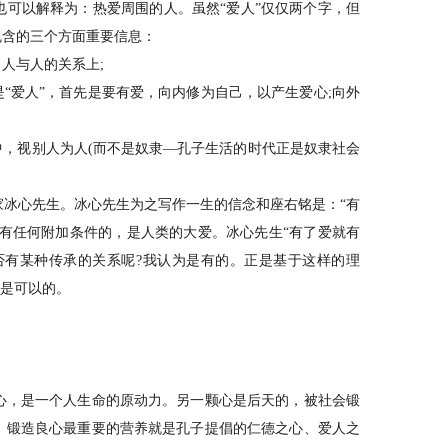
也可以解释为：热爱周围的人。虽然“爱人”仅仅两个字，但
包含的三个方面重要信息：
人与人的关系上;
“爱人”，首先是要有爱，向内修为自己，以产生爱心;向外
，视别人为人(而不是奴隶—孔子生活的时代正是奴隶社会
。
心先生。冰心先生为之写作一生的信念和座右铭是：“有
没有任何附加条件的，是人类的大爱。冰心先生“有了爱就有
是否有某种传承的关系呢?我认为是有的。正是基于这样的理
”是可以的。
，是一个人生命的原动力。另一颗心是后天的，被社会锻
。锻造良心最重要的营养就是孔子提倡的仁德之心、爱人之