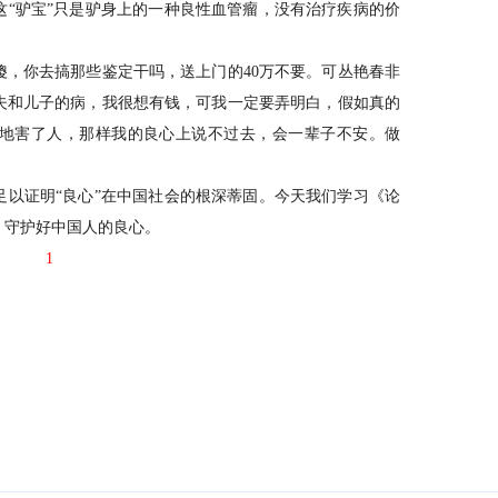
驴宝”只是驴身上的一种良性血管瘤，没有治疗疾病的价
你去搞那些鉴定干吗，送上门的40万不要。可丛艳春非
夫和儿子的病，我很想有钱，可我一定要弄明白，假如真的
地害了人，那样我的良心上说不过去，会一辈子不安。做
证明“良心”在中国社会的根深蒂固。今天我们学习《论
，守护好中国人的良心。
1