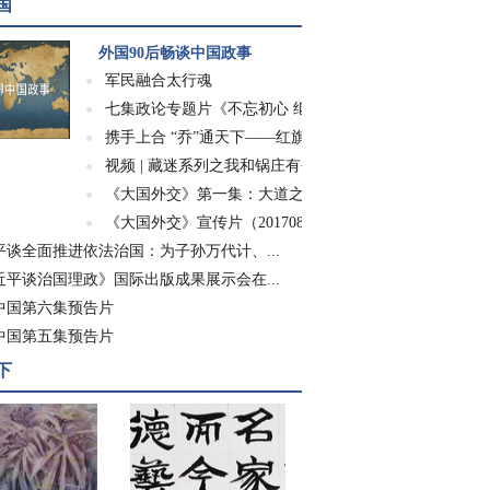
国
外国90后畅谈中国政事
军民融合太行魂
七集政论专题片《不忘初心 继续前进》
携手上合 “乔”通天下——红旗渠精神走进世...
视频 | 藏迷系列之我和锅庄有个约会
《大国外交》第一集：大道之行
《大国外交》宣传片（20170826）
平谈全面推进依法治国：为子孙万代计、...
近平谈治国理政》国际出版成果展示会在...
中国第六集预告片
中国第五集预告片
下