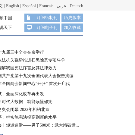
文
English
Español
Francais
عربي
Deutsch
订阅纸制刊
历史版本
频中国
说天下
订阅电子刊
加入收藏
十九届三中全会在京举行
政法机关强势推进扫黑除恶专项斗争
理解我国宪法序言及其法律效力
国共产党第十九次全国代表大会报告摘编...
8年全国两会新闻中心“开张” 首次开启代...
破，全面深化改革再出发
新时代大数据，就能读懂修宪
奥会闭幕 2022年相约北京
平：把实施宪法提高到新的水平
丨短道速滑——男子500米：武大靖破世...