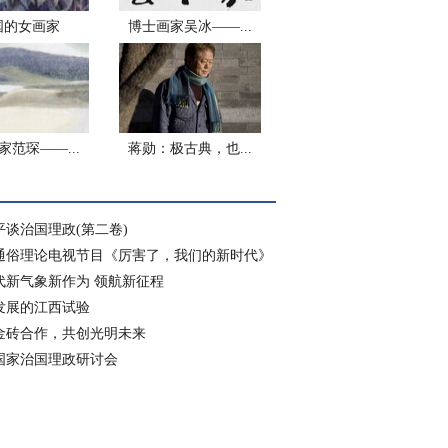
国的女画家
博士画家吴冰——...
家范琛——...
蒋勋：极古典，也...
平谈治国理政(第二卷)
通俗理论电视节目《厉害了，我们的新时代》
代新气象新作为 领航新征程
发展的江西试验
金砖合作，共创光明未来
国家治国理政研讨会