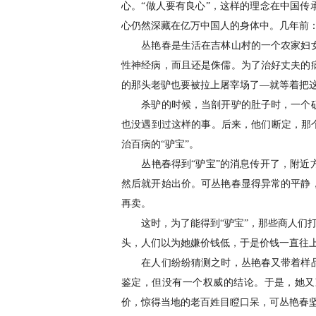
心。“做人要有良心”，这样的理念在中国
心仍然深藏在亿万中国人的身体中。几年前
丛艳春是生活在吉林山村的一个农家妇女
性神经病，而且还是侏儒。为了治好丈夫的
的那头老驴也要被拉上屠宰场了—就等着把
杀驴的时候，当剖开驴的肚子时，一个硕
也没遇到过这样的事。后来，他们断定，那
治百病的“驴宝”。
丛艳春得到“驴宝”的消息传开了，附近方
然后就开始出价。可丛艳春显得异常的平静
再卖。
这时，为了能得到“驴宝”，那些商人们打
头，人们以为她嫌价钱低，于是价钱一直往上
在人们纷纷猜测之时，丛艳春又带着样品
鉴定，但没有一个权威的结论。于是，她又
价，惊得当地的老百姓目瞪口呆，可丛艳春