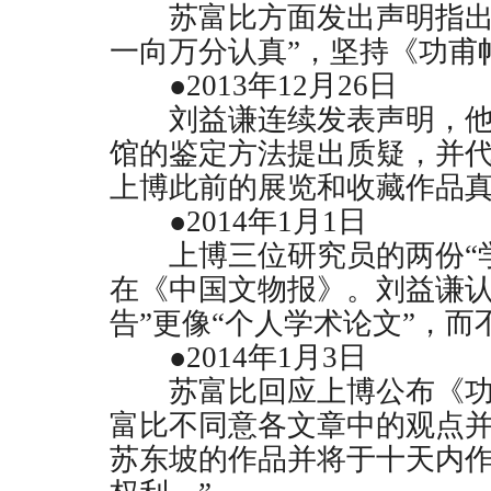
苏富比方面发出声明指出，
一向万分认真”，坚持《功甫
●
2013
年
12
月
26
日
刘益谦连续发表声明，他
馆的鉴定方法提出质疑，并
上博此前的展览和收藏作品
●
2014
年
1
月
1
日
上博三位研究员的两份“学
在《中国文物报》。刘益谦认
告”更像“个人学术论文”，
●
2014
年
1
月
3
日
苏富比回应上博公布《功甫
富比不同意各文章中的观点
苏东坡的作品并将于十天内