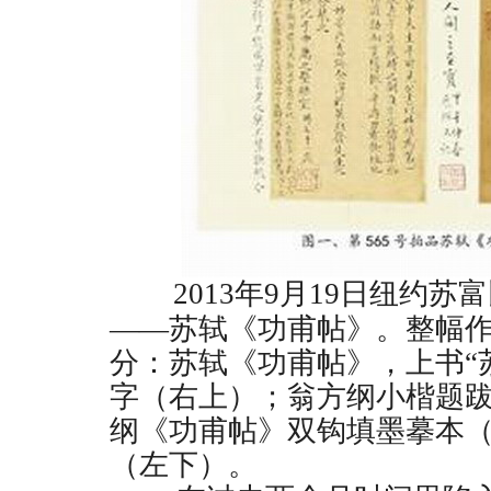
2013
年
9
月
19
日纽约苏富
——
苏轼《功甫帖》。整幅
分：苏轼《功甫帖》，上书“
字（右上）；翁方纲小楷题
纲《功甫帖》双钩填墨摹本
（左下）。