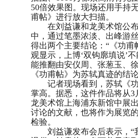
50
倍效果图。现场还用手持
甫帖》进行放大扫描。
在刘益谦和龙美术馆公布
中，通过笔墨浓淡、出峰游
得出两个主要结论：“《功甫
观显示，上博‘双钩廓填说’
能推翻由安仪周、张葱玉、
《功甫帖》为苏轼真迹的结论
记者现场看到，苏轼《功
掌高。据悉，这件作品将从
3
龙美术馆上海浦东新馆中展
讨论的文献，也将作为展览
检验。
刘益谦发布会后表示，“我