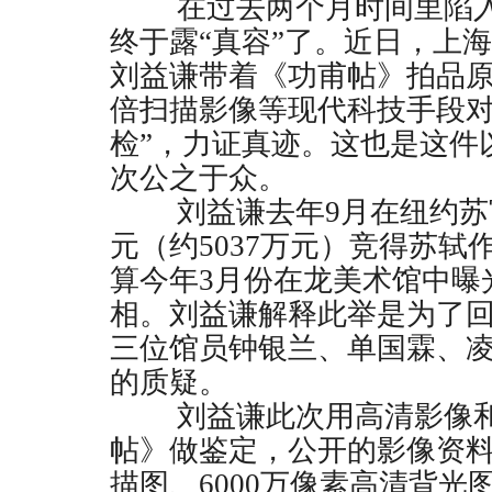
在过去两个月时间里陷入
终于露“真容”了。近日，上
刘益谦带着《功甫帖》拍品
倍扫描影像等现代科技手段对
检”，力证真迹。这也是这件
次公之于众。
刘益谦去年
9
月在纽约苏
元（约
5037
万元）竞得苏轼
算今年
3
月份在龙美术馆中曝
相。刘益谦解释此举是为了
三位馆员钟银兰、单国霖、
的质疑。
刘益谦此次用高清影像和
帖》做鉴定，公开的影像资
描图、
6000
万像素高清背光