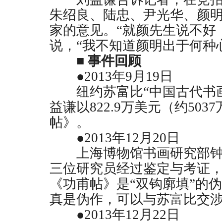
朱绍良、陆忠、尹光华、颜
家的意见。“就颜先生说不好
说，“我不知道颜明出于何种
■ 事件回顾
●
2013
年
9
月
19
日
纽约苏富比“中国古代书画
益谦以
822.9
万美元（约
5037
帖》。
●
2013
年
12
月
20
日
上海博物馆书画研究部钟
三位研究员经过鉴定与考证
《功甫帖》是“双钩廓填”的
真是伪作，可以与苏富比交
●
2013
年
12
月
22
日