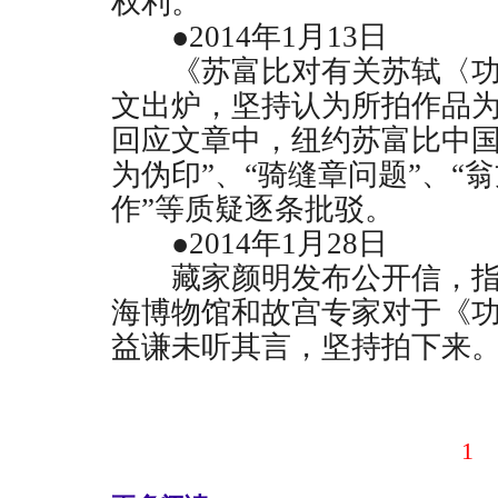
权利。”
●
2014
年
1
月
13
日
《苏富比对有关苏轼〈功
文出炉，坚持认为所拍作品
回应文章中，纽约苏富比中国
为伪印”、“骑缝章问题”、“
作”等质疑逐条批驳。
●
2014
年
1
月
28
日
藏家颜明发布公开信，指
海博物馆和故宫专家对于《
益谦未听其言，坚持拍下来
1